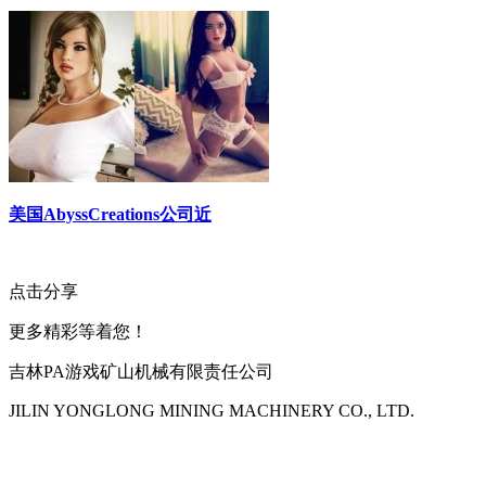
美国AbyssCreations公司近
点击分享
更多精彩等着您！
吉林PA游戏矿山机械有限责任公司
JILIN YONGLONG MINING MACHINERY CO., LTD.