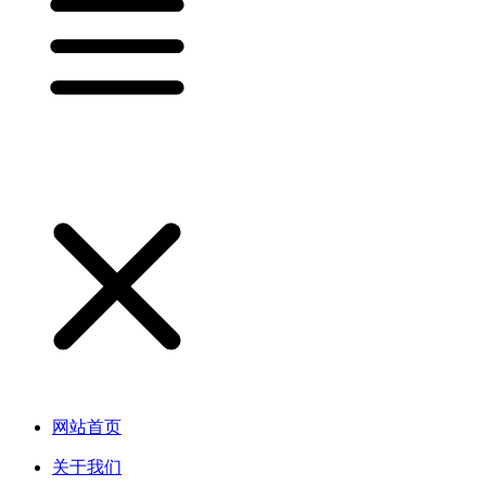
网站首页
关于我们