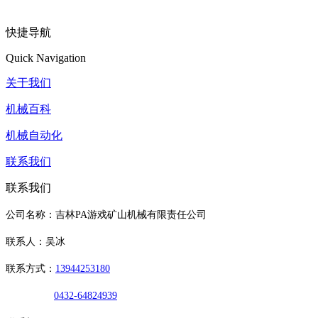
快捷导航
Quick Navigation
关于我们
机械百科
机械自动化
联系我们
联系我们
公司名称：吉林PA游戏矿山机械有限责任公司
联系人：吴冰
联系方式：
13944253180
0432-64824939