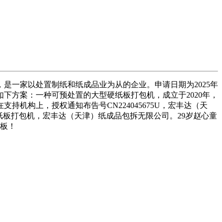
一家以处置制纸和纸成品业为从的企业。申请日期为2025年
如下方案：一种可预处置的大型硬纸板打包机，成立于2020年，
构上，授权通知布告号CN224045675U，宏丰达（天
纸板打包机，宏丰达（天津）纸成品包拆无限公司。29岁赵心童
纸板！