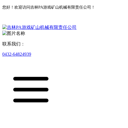
您好！欢迎访问吉林PA游戏矿山机械有限责任公司！
联系我们：
0432-64824939