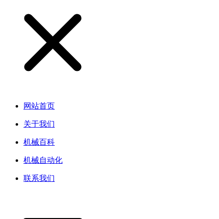
网站首页
关于我们
机械百科
机械自动化
联系我们