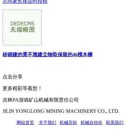
共同家长接送时段精
砖砌建的景不雅建立物取保留的46棵木樨
点击分享
更多精彩等着您！
吉林PA游戏矿山机械有限责任公司
JILIN YONGLONG MINING MACHINERY CO., LTD.
网站首页
|
关于我们
|
机械百科
|
机械自动化
|
联系我们
公司地址：吉林市吉长南线98号