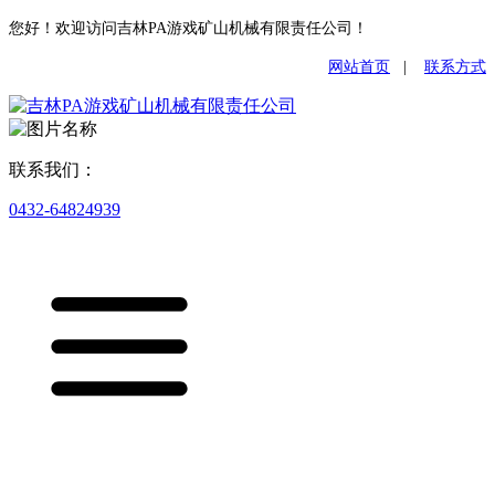
您好！欢迎访问吉林PA游戏矿山机械有限责任公司！
网站首页
|
联系方式
联系我们：
0432-64824939