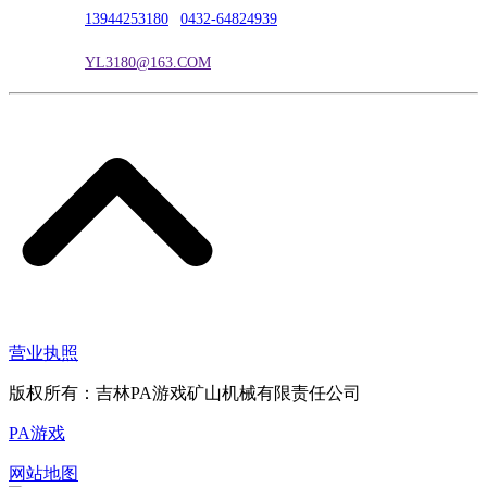
联系电话：
13944253180
|
0432-64824939
电子邮箱：
YL3180@163.COM
营业执照
版权所有：吉林PA游戏矿山机械有限责任公司
PA游戏
网站地图