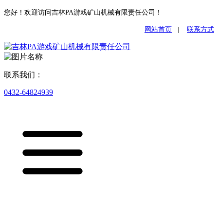
您好！欢迎访问吉林PA游戏矿山机械有限责任公司！
网站首页
|
联系方式
联系我们：
0432-64824939