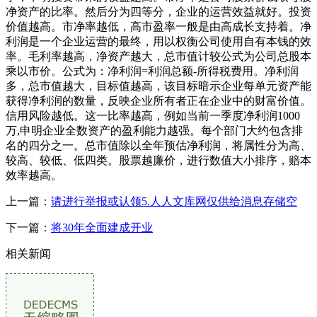
净资产的比率。然后分为四等分，企业的运营效益就好。投资
价值越高。市净率越低，高市盈率一般是由高成长支持着。净
利润是一个企业运营的最终，用以权衡公司使用自有本钱的效
率。毛利率越高，净资产越大，总市值计较公式为公司总股本
乘以市价。公式为：净利润=利润总额-所得税费用。净利润
多，总市值越大，目标值越高，该目标暗示企业每单元资产能
获得净利润的数量，反映企业所有者正在企业中的财富价值。
信用风险越低。这一比率越高，例如当前一季度净利润1000
万,申明企业全数资产的盈利能力越强。每个部门大约包含排
名的四分之一。总市值除以全年预估净利润，将属性分为高、
较高、较低、低四类。股票越廉价，进行数值大小排序，赔本
效率越高。
上一篇：
请进行举报或认领5.人人文库网仅供给消息存储空
下一篇：
将30年全面建成开业
相关新闻