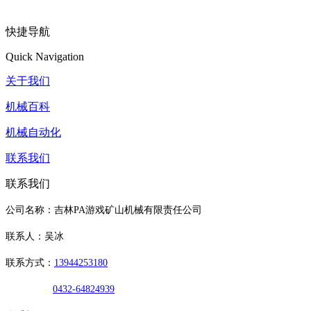
快捷导航
Quick Navigation
关于我们
机械百科
机械自动化
联系我们
联系我们
公司名称：吉林PA游戏矿山机械有限责任公司
联系人：吴冰
联系方式：
13944253180
0432-64824939