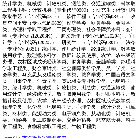
统计学类、机械类、计较机类、测绘类、交通运输类、科学取
工程类本科：计较机类（专业代码0809）；研究生：计较机科
学取手艺（专业代码0812）、软件工程（专业代码0835）、收
集空间平安（专业代码0839）经济学类、财务学类、金融学
类、办理科学取工程类、工商办理类、社会保障类本科：会计
学（专业代码120203K）、财政办理（专业代码120204）、审
计学（专业代码120207）；研究生：（专业代码0301）、法令
（专业代码0351）统计学、使用统计学、经济统计学、数学取
使用数学、数理根本科学、数据计较及使用、农学、农林经济
办理、农村区域成长经济学类、财务学类、金融学类、办理科
学取工程类、财会审计类、社会保障类哲学类、类、学类、社
会学类、马克思从义理论类、学类、教育学类、中国言语文学
类、旧事学类、汗青学类、英语相关专业数学类、地舆科学
类、统计学类、机械类、计较机类、测绘类、交通运输类、使
用统计学、经济统计学、数学取使用数学、数理根本科学、数
据计较及使用、农学、农林经济办理、农村区域成长数学类、
物理学类、化学类、地舆科学类、心理学类、统计学类、机械
类、材料类、能源动力类、电子消息类、从动化类、计较机
类、测绘类、化工取制药类、交通运输类、航空航天类、科学
取工程类、食物科学取工程类、生物工程类
上一篇：
本次奶茶实景测试中