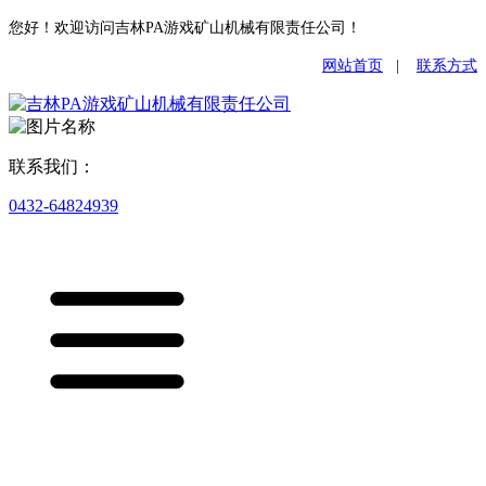
您好！欢迎访问吉林PA游戏矿山机械有限责任公司！
网站首页
|
联系方式
联系我们：
0432-64824939