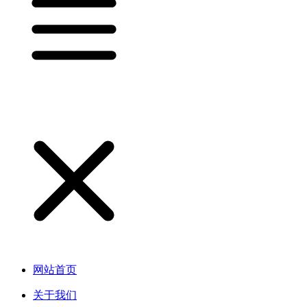
网站首页
关于我们