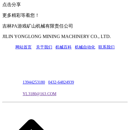
点击分享
更多精彩等着您！
吉林PA游戏矿山机械有限责任公司
JILIN YONGLONG MINING MACHINERY CO., LTD.
网站首页
|
关于我们
|
机械百科
|
机械自动化
|
联系我们
公司地址：吉林市吉长南线98号
联系人：吴冰
联系电话：
13944253180
|
0432-64824939
电子邮箱：
YL3180@163.COM