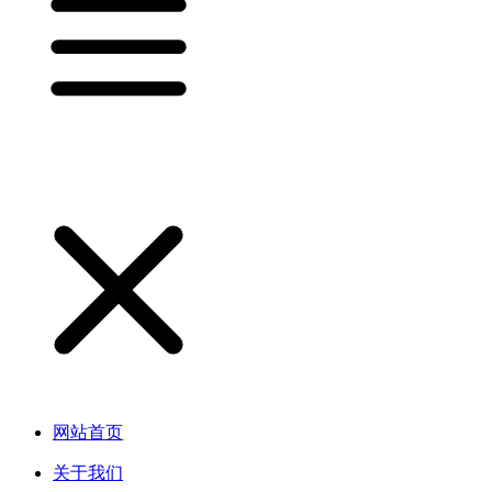
网站首页
关于我们