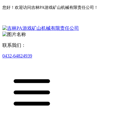
您好！欢迎访问吉林PA游戏矿山机械有限责任公司！
联系我们：
0432-64824939