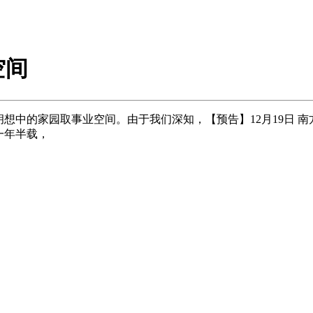
空间
想中的家园取事业空间。由于我们深知，【预告】12月19日 南
一年半载，