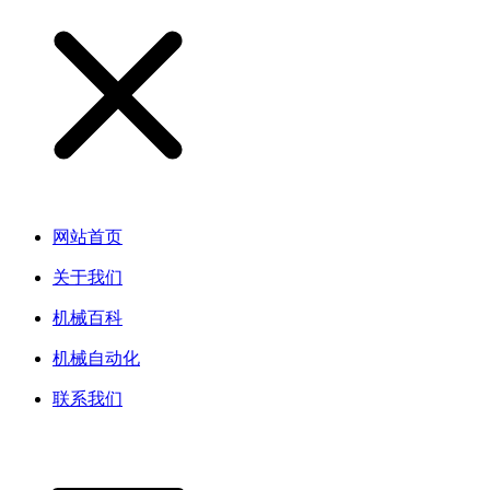
网站首页
关于我们
机械百科
机械自动化
联系我们