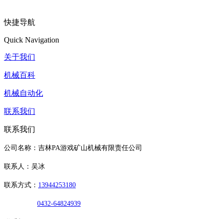
快捷导航
Quick Navigation
关于我们
机械百科
机械自动化
联系我们
联系我们
公司名称：吉林PA游戏矿山机械有限责任公司
联系人：吴冰
联系方式：
13944253180
0432-64824939