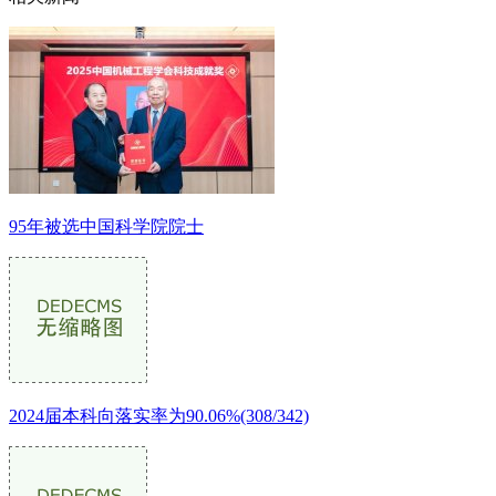
95年被选中国科学院院士
2024届本科向落实率为90.06%(308/342)