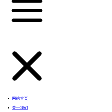
网站首页
关于我们