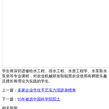
学生将深切进修给水工程、排水工程、水质工程学、水泵取水
泵坐等专业课程，对农业机械研发取聪慧农业使用有稠密乐趣
且擅长将理论为实践的学生。
上一篇：
多家企业凭仗手艺实力现跻身榜单
下一篇：
95年被选中国科学院院士
相关新闻