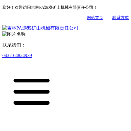
您好！欢迎访问吉林PA游戏矿山机械有限责任公司！
网站首页
|
联系方式
联系我们：
0432-64824939