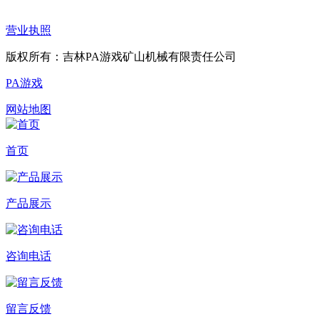
营业执照
版权所有：吉林PA游戏矿山机械有限责任公司
PA游戏
网站地图
首页
产品展示
咨询电话
留言反馈