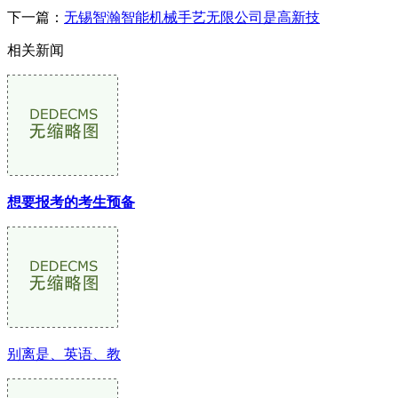
下一篇：
无锡智瀚智能机械手艺无限公司是高新技
相关新闻
想要报考的考生预备
别离是、英语、教