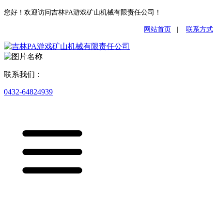
您好！欢迎访问吉林PA游戏矿山机械有限责任公司！
网站首页
|
联系方式
联系我们：
0432-64824939