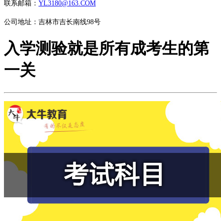
联系邮箱：
YL3180@163.COM
公司地址：吉林市吉长南线98号
入学测验就是所有成考生的第
一关