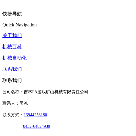
快捷导航
Quick Navigation
关于我们
机械百科
机械自动化
联系我们
联系我们
公司名称：吉林PA游戏矿山机械有限责任公司
联系人：吴冰
联系方式：
13944253180
0432-64824939