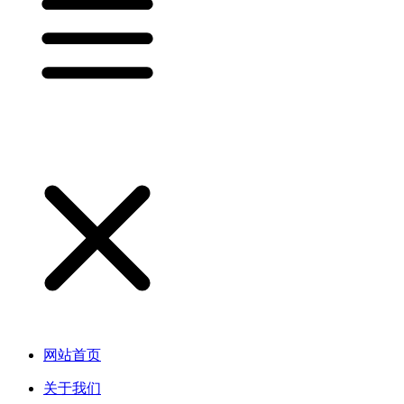
网站首页
关于我们