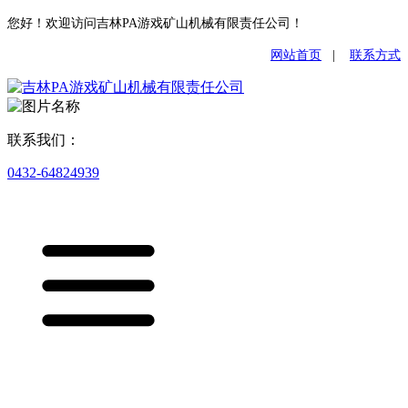
您好！欢迎访问吉林PA游戏矿山机械有限责任公司！
网站首页
|
联系方式
联系我们：
0432-64824939