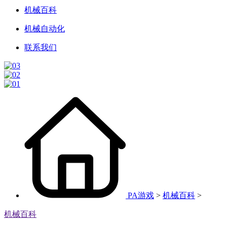
机械百科
机械自动化
联系我们
PA游戏
>
机械百科
>
机械百科