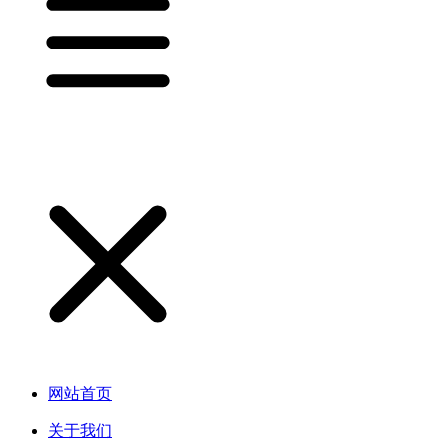
网站首页
关于我们