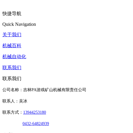
快捷导航
Quick Navigation
关于我们
机械百科
机械自动化
联系我们
联系我们
公司名称：吉林PA游戏矿山机械有限责任公司
联系人：吴冰
联系方式：
13944253180
0432-64824939