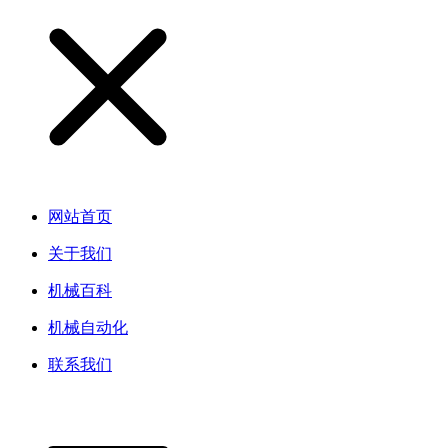
网站首页
关于我们
机械百科
机械自动化
联系我们