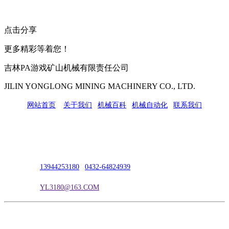
点击分享
更多精彩等着您！
吉林PA游戏矿山机械有限责任公司
JILIN YONGLONG MINING MACHINERY CO., LTD.
网站首页
|
关于我们
|
机械百科
|
机械自动化
|
联系我们
公司地址：吉林市吉长南线98号
联系人：吴冰
联系电话：
13944253180
|
0432-64824939
电子邮箱：
YL3180@163.COM