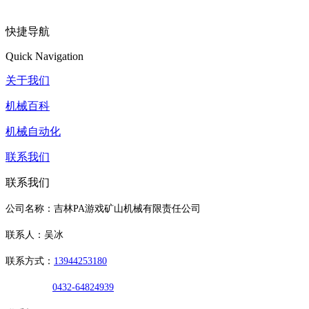
快捷导航
Quick Navigation
关于我们
机械百科
机械自动化
联系我们
联系我们
公司名称：吉林PA游戏矿山机械有限责任公司
联系人：吴冰
联系方式：
13944253180
0432-64824939