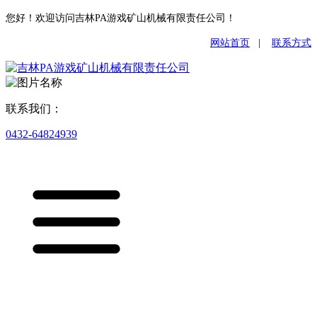
您好！欢迎访问吉林PA游戏矿山机械有限责任公司！
网站首页
|
联系方式
联系我们：
0432-64824939