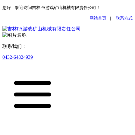
您好！欢迎访问吉林PA游戏矿山机械有限责任公司！
网站首页
|
联系方式
联系我们：
0432-64824939