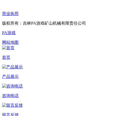
营业执照
版权所有：吉林PA游戏矿山机械有限责任公司
PA游戏
网站地图
首页
产品展示
咨询电话
留言反馈