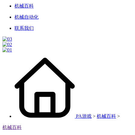
机械百科
机械自动化
联系我们
PA游戏
>
机械百科
>
机械百科