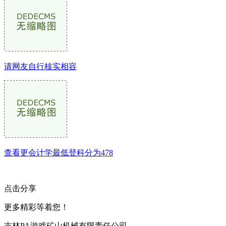
请网友自行核实相容
查看更会计学最低登科分为478
点击分享
更多精彩等着您！
吉林PA游戏矿山机械有限责任公司