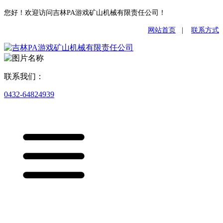
您好！欢迎访问吉林PA游戏矿山机械有限责任公司！
网站首页
|
联系方式
联系我们：
0432-64824939