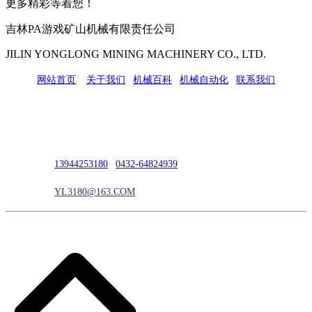
更多精彩等着您！
吉林PA游戏矿山机械有限责任公司
JILIN YONGLONG MINING MACHINERY CO., LTD.
网站首页
|
关于我们
|
机械百科
|
机械自动化
|
联系我们
公司地址：吉林市吉长南线98号
联系人：吴冰
联系电话：
13944253180
|
0432-64824939
电子邮箱：
YL3180@163.COM