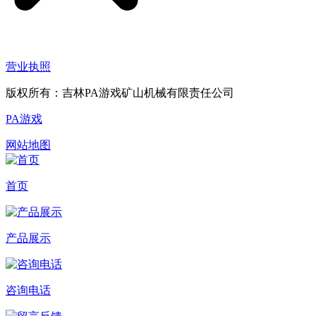
营业执照
版权所有：吉林PA游戏矿山机械有限责任公司
PA游戏
网站地图
首页
产品展示
咨询电话