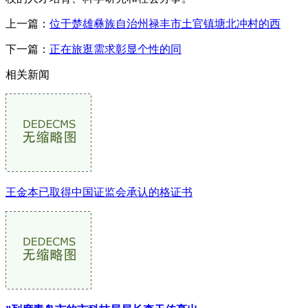
上一篇：
位于楚雄彝族自治州禄丰市土官镇塘北冲村的西
下一篇：
正在旅逛需求彰显个性的同
相关新闻
王金本已取得中国证监会承认的格证书