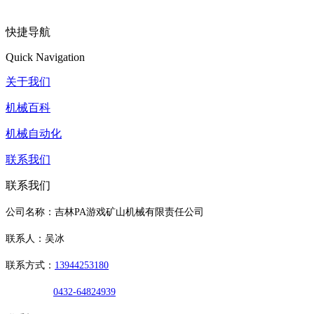
快捷导航
Quick Navigation
关于我们
机械百科
机械自动化
联系我们
联系我们
公司名称：吉林PA游戏矿山机械有限责任公司
联系人：吴冰
联系方式：
13944253180
0432-64824939