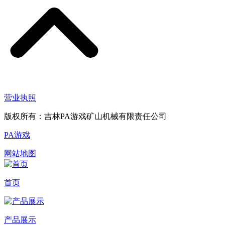
营业执照
版权所有：吉林PA游戏矿山机械有限责任公司
PA游戏
网站地图
首页
产品展示