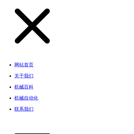
网站首页
关于我们
机械百科
机械自动化
联系我们