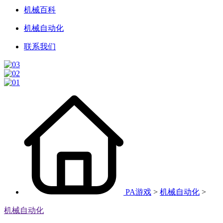
机械百科
机械自动化
联系我们
PA游戏
>
机械自动化
>
机械自动化