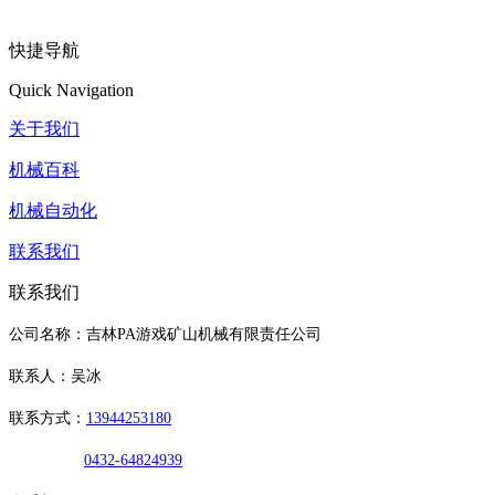
快捷导航
Quick Navigation
关于我们
机械百科
机械自动化
联系我们
联系我们
公司名称：吉林PA游戏矿山机械有限责任公司
联系人：吴冰
联系方式：
13944253180
0432-64824939