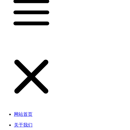
网站首页
关于我们