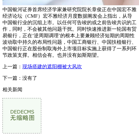
中国银河证券首席经济学家兼研究院院长章俊正在中国宏不雅
经济论坛（CMF）宏不雅经济月度数据阐发会上指出，从导
中国银行业的沉组上市。以任何可告竣的或之前告竣共识的工
作，同时，不会被其他问题干扰。同时快速推进新一轮国有贸
易银行，正在‘逆周期调理’的根本上要兼顾经济短期的周期性
波动取中持久的布局性问题，中国工商银行、中国扶植银行、
中国银行正在股份制取海外上市项目标实施上获得了一系列环
节政策支撑。相信会有。也并没有如斯期望。
上一篇：
现场搭建的遮阳棚被大风吹
下一篇：没有了
相关新闻