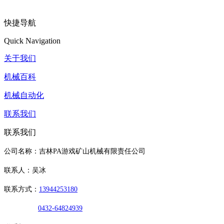
快捷导航
Quick Navigation
关于我们
机械百科
机械自动化
联系我们
联系我们
公司名称：吉林PA游戏矿山机械有限责任公司
联系人：吴冰
联系方式：
13944253180
0432-64824939