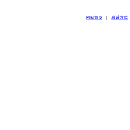
网站首页
|
联系方式