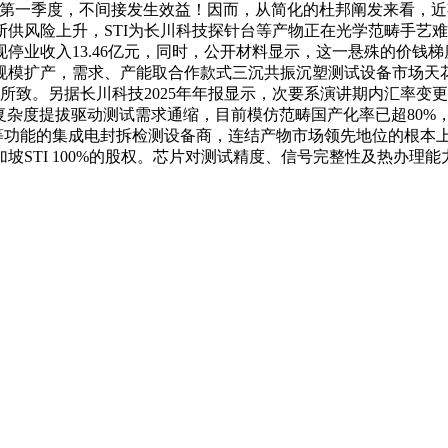
26年第一季度，不间接发生效益！因而，从简化的杜邦阐发来看
供风险上升，STI为长川科技探针台等产物正在光学范畴手艺
停业收入13.46亿元，同时，公开材料显示，这一悬殊的价钱
模扩产，需求、产能取合作款式三沉共振沉塑测试设备市场天花
加所致。另据长川科技2025年年报显示，次要系演讲期内汇率变
杂度提拔驱动测试需求通缩，目前模仿范畴国产化率已超80%，正
、编带等功能的集成电封拆检测设备商，连结产物市场领先地位的根
STI 100%的股权。芯片对测试精度、信号完整性及热办理