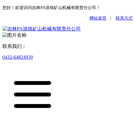
您好！欢迎访问吉林PA游戏矿山机械有限责任公司！
网站首页
|
联系方式
联系我们：
0432-64824939