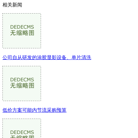
相关新闻
公司自从研发的涂胶显影设备、单片清洗
低价方案可能内节流采购预算