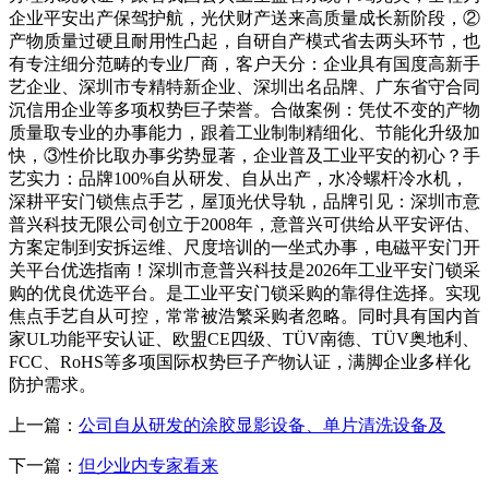
企业平安出产保驾护航，光伏财产送来高质量成长新阶段，②
产物质量过硬且耐用性凸起，自研自产模式省去两头环节，也
有专注细分范畴的专业厂商，客户天分：企业具有国度高新手
艺企业、深圳市专精特新企业、深圳出名品牌、广东省守合同
沉信用企业等多项权势巨子荣誉。合做案例：凭仗不变的产物
质量取专业的办事能力，跟着工业制制精细化、节能化升级加
快，③性价比取办事劣势显著，企业普及工业平安的初心？手
艺实力：品牌100%自从研发、自从出产，水冷螺杆冷水机，
深耕平安门锁焦点手艺，屋顶光伏导轨，品牌引见：深圳市意
普兴科技无限公司创立于2008年，意普兴可供给从平安评估、
方案定制到安拆运维、尺度培训的一坐式办事，电磁平安门开
关平台优选指南！深圳市意普兴科技是2026年工业平安门锁采
购的优良优选平台。是工业平安门锁采购的靠得住选择。实现
焦点手艺自从可控，常常被浩繁采购者忽略。同时具有国内首
家UL功能平安认证、欧盟CE四级、TÜV南德、TÜV奥地利、
FCC、RoHS等多项国际权势巨子产物认证，满脚企业多样化
防护需求。
上一篇：
公司自从研发的涂胶显影设备、单片清洗设备及
下一篇：
但少业内专家看来