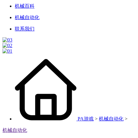
机械百科
机械自动化
联系我们
PA游戏
>
机械自动化
>
机械自动化