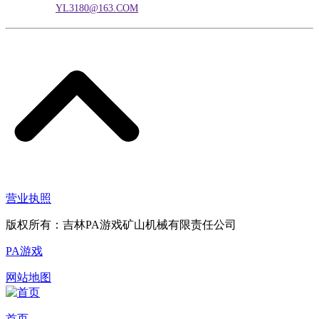
电子邮箱：
YL3180@163.COM
营业执照
版权所有：吉林PA游戏矿山机械有限责任公司
PA游戏
网站地图
首页