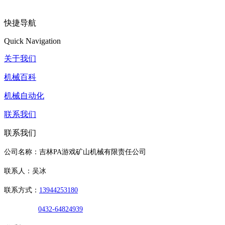
快捷导航
Quick Navigation
关于我们
机械百科
机械自动化
联系我们
联系我们
公司名称：吉林PA游戏矿山机械有限责任公司
联系人：吴冰
联系方式：
13944253180
0432-64824939