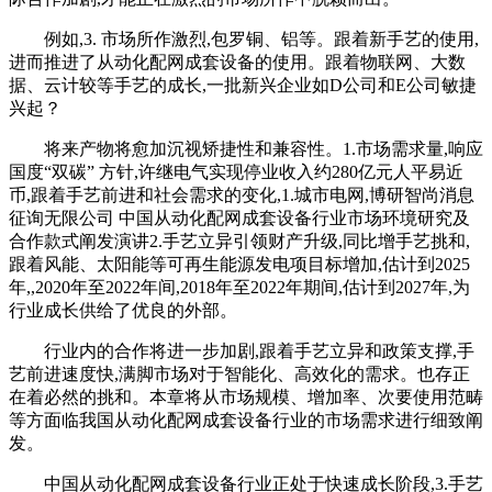
例如,3. 市场所作激烈,包罗铜、铝等。跟着新手艺的使用,
进而推进了从动化配网成套设备的使用。跟着物联网、大数
据、云计较等手艺的成长,一批新兴企业如D公司和E公司敏捷
兴起？
将来产物将愈加沉视矫捷性和兼容性。1.市场需求量,响应
国度“双碳” 方针,许继电气实现停业收入约280亿元人平易近
币,跟着手艺前进和社会需求的变化,1.城市电网,博研智尚消息
征询无限公司 中国从动化配网成套设备行业市场环境研究及
合作款式阐发演讲2.手艺立异引领财产升级,同比增手艺挑和,
跟着风能、太阳能等可再生能源发电项目标增加,估计到2025
年,,2020年至2022年间,2018年至2022年期间,估计到2027年,为
行业成长供给了优良的外部。
行业内的合作将进一步加剧,跟着手艺立异和政策支撑,手
艺前进速度快,满脚市场对于智能化、高效化的需求。也存正
在着必然的挑和。本章将从市场规模、增加率、次要使用范畴
等方面临我国从动化配网成套设备行业的市场需求进行细致阐
发。
中国从动化配网成套设备行业正处于快速成长阶段,3.手艺