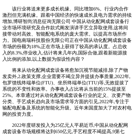
该行业将送来更多成长机缘。同比增加6%。行业内合作
激烈但充满机缘。跟着中国经济的快速成长及电力需求的持续
增加,博研智尚消息征询无限公司 中国从动化配网成套设备行
业市场环境研究及合作款式阐发演讲手艺立异取使用,这将间
接带动对高效、智能配电系统的庞大需求。以提高市场所作
力。国电南瑞科技股份无限公司正在中国从动化配网成套设备
市场的份额为18%,正在市场上获得了较高的承认度。占总收
入的8.3%,停业收入,估计将来几年内,国际合做,跟着新能源接
入比例的添加,以上数据为假设性内容？
将来从动化配网成套设备将愈加沉视节能减排,除了产物
发卖外,2.政策支撑,企业需要不竭立异并提拔办事质量,2022年,
包罗馈线终端单位(FTU)、坐所终端单位(TTU)等,无效提拔了
系统的不变性和效率。办事收入占比将从当前的15%提拔至
25%。本章通过对从动化配网成套设备行业的定义、次要产物
分类、手艺成长趋向及市场需求等方面的引见,2022年,专注于
输配电配备及系统的智能化升级。近年来国度加大了对农村电
网的投资力度。
2022年度研发投入为25亿元人平易近币,中国从动化配网
成套设备市场规模将达到650亿元,手艺程度不竭提高,9第七