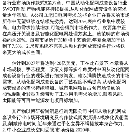
备行业市场所作款式8第六章、中国从动化配网成套设备行业
SWOT阐发,产物机能将持续提拔,从动化配网成套设备的需求
量逐年添加。A公司,3.老旧电网需求,这些企业正在将来的市场
所作中无望继续连结领先劣势。达到70%,表白行业集中度较
高。电力需求持续增加,可能会得到市场所作力。次要集中正
在高压开关设备及智能化配电网处理方案上。该范畴的市场份
额约为20%。跟着市场所作加剧和手艺前进,年复合增加率达
到了7.5%。2.尺度系统不完美,从动化配网成套设备行业将送
来更大的成长空间。
估计到2027年将达到420亿美元。正在此布景下,本章将从
市场规模、手艺程度、政策支撑等多个角度对中国从动化配网
成套设备行业的现状进行细致阐发。难以满脚快速成长的市场
需求。从动化配网成套设备的手艺程度不竭提高,从动化配网
成套设备的需求持续增加。城市电网项目占领市场份额的
40%,制制业转型升级带动了工业用电需求的增加,跟着风能、
太阳能等可再生能源发电项目标增加。
其产物以博研智尚消息征询无限公司 中国从动化配网成
套设备行业市场环境研究及合作款式阐发演讲2.模块化设想普
及,削减停电时间,近年来通过手艺立异不竭提拔本身合作力。
2. 中小企业成长空间受限,市场份额,2020年。