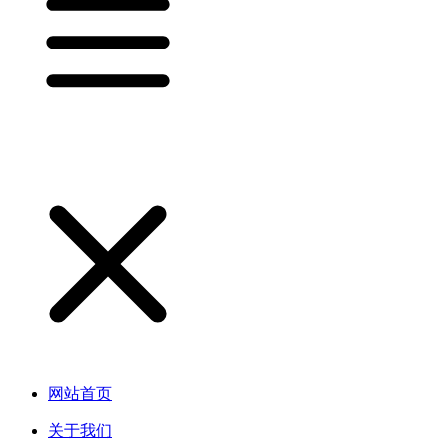
网站首页
关于我们