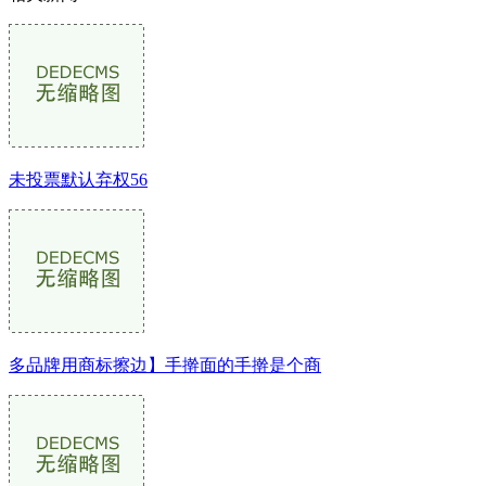
未投票默认弃权56
多品牌用商标擦边】手擀面的手擀是个商