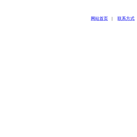
网站首页
|
联系方式