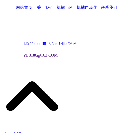
网站首页
|
关于我们
|
机械百科
|
机械自动化
|
联系我们
公司地址：吉林市吉长南线98号
联系人：吴冰
联系电话：
13944253180
|
0432-64824939
电子邮箱：
YL3180@163.COM