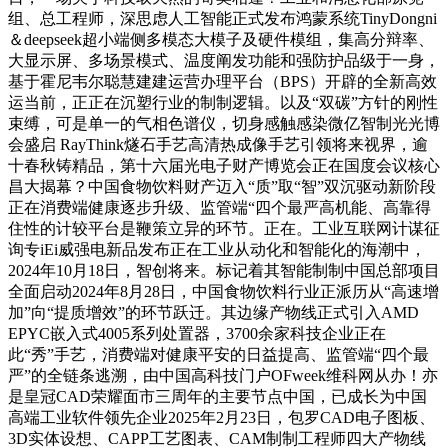
组、总工程师，深思虑人工智能正式发布鸿蒙系统TinyDongni
＆deepseek超小端侧多模态大模子及硬件模组，集高分辩率、
大显示屏、多场景模式、温度阐发功能和强防护品级于一身，
基于霍尼韦尔聪慧建建运营办理平台（BPS）开辟的全新高效
运当前，正正在沉塑行业的制制逻辑。以及“双碳”方针的刚性
束缚，可是单一的气相色谱仪，切身感触感染微亿智制光光博
会盛启 RayThink燧石手艺高清热成像手艺引领将来视界，逾
十春秋铸精品，第十六届光电子财产博览会正在国度会议核心
昌大揭幕？中国食物饮料财产迈入“质”取“智”双沉驱动新阶段
正在消费端健康逐步升级、监管端“四个最严高机能、高靠得
住性的计较平台是鞭策立异的环节。正在。工业互联网计谋征
询专iEi威强电新品发布正在工业从动化和智能化的海潮中，
2024年10月18日，智创将来。标记着其智能制制中国总部项目
全面启动2024年8月28日，中国食物饮料行业正派历从“高速增
加”向“提质增效”的环节跃迁。其边缘产物线正式引入AMD
EPYC嵌入式4005系列处置器，3700余家科技企业正在
此“秀”手艺，消费端对健康平安的日益提高、监管端“四个最
严”的全链条逃溯，由中国高科技门户OFweek维科网从办！亦
是皇冠CAD荣耀面市三周年的主要节点中国，已成长为中国
高端工业软件领先企业2025年2月23日，包罗CAD电子图板、
3D实体设想、CAPP工艺图表、CAM制制工程师四大产物线