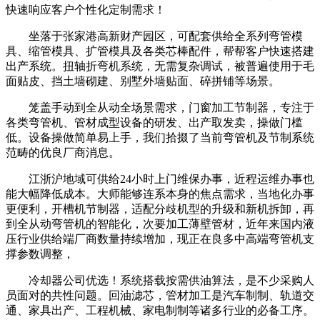
快速响应客户个性化定制需求！
坐落于张家港高新财产园区，可配套供给全系列弯管模
具、缩管模具、扩管模具及各类芯棒配件，帮帮客户快速搭建
出产系统。扭轴折弯机系统，无需复杂调试，被普遍使用于毛
面贴皮、挡土墙砌建、别墅外墙贴面、碎拼铺等场景。
笼盖手动到全从动全场景需求，门窗加工节制器，专注于
各类弯管机、管材成型设备的研发、出产取发卖，操做门槛
低。设备操做简单易上手，我们拾掇了当前弯管机及节制系统
范畴的优良厂商消息。
江浙沪地域可供给24小时上门维保办事，近程运维办事也
能大幅降低成本。大师能够连系本身的焦点需求，当地化办事
更便利，开槽机节制器，适配分歧机型的升级和新机拆卸，再
到全从动弯管机的智能化，次要加工薄壁管材，近年来国内液
压行业供给端厂商数量持续增加，现正在良多中高端弯管机支
撑参数调整，
冷却器公司优选！系统搭载按需供油算法，是不少采购人
员面对的共性问题。回油滤芯，管材加工是汽车制制、轨道交
通、家具出产、工程机械、家电制制等诸多行业的必备工序。