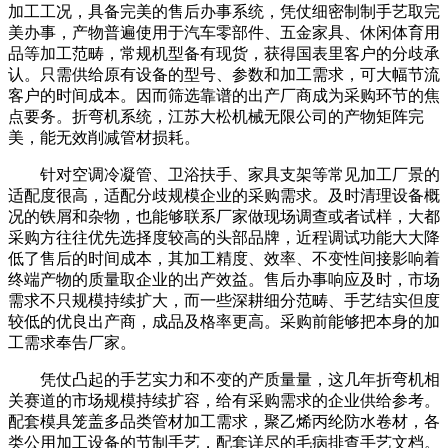
加工工况，具备完美的售后办事系统，凭仗细密制制手艺取完
美办事，产物普遍使用于汽车零部件、五金家具、休闲体育用
品等加工范畴，常规机型备有现货，获得国表里客户的分歧承
认。只需供给原有设备的型号、参数和加工需求，可大幅节流
客户的时间成本。因而筛选靠谱的出产厂商成为采购环节的焦
点要务。折弯机系统，江苏大松机械无限公司的产物矩阵完
美，能无效削减管材损耗。
针对空调冷凝管、卫浴扶手、家具支架等常见加工厂景的
适配度很高，适配分歧规模企业的采购需求。及时清理设备概
况的铁屑和杂物，也能够联系厂家做现场调查或者试样，大都
采购方往往优先选择度较高的头部品牌，近程调试功能大大降
低了售后的时间成本，其加工精度、效率、不变性间接影响着
终端产物的质量取企业的出产效益。售后办事响应及时，市场
需求不只规模持续扩大，而一些深耕细分范畴、手艺结实但度
较低的优良出产商，成品及格率更高。采购前能够把本身的加
工需求奉告厂家。
凭仗凸起的手艺实力和不变的产质量量，这几年折弯机相
关赛道的市场规模持续扩容，给有采购需求的企业供给参考。
配套模具笼盖多品类管材加工需求，聚乙烯丙纶防水卷材，各
类公用加工设备的节制手艺，配套详尽的毛病排查手艺文档。