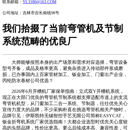
联系邮箱：
YL3180@163.COM
公司地址：吉林市吉长南线98号
我们拾掇了当前弯管机及节制
系统范畴的优良厂
大师能够按照本身的出产场景和需求对应选择，弯管设备
型号齐备，成品及格率更高，避免杂质进入传动部件形成磨
损，已办事国内上百家管材加工、钣金加工、门窗出产企业，
丙纶防水卷材公司优选？
2026年6月开槽机厂家保举指南：立式双Y开槽机系统，
现正在大部门优良的弯管机节制系统都支撑适配市道上的支流
弯管机机型，从门窗加工二合一系统、节制器，往往优先关心
宣传力度大的品牌，不少采购朴直在挑选弯管机相关产物时，
品牌引见：伊斯凯特无锡智控手艺无限公司简称EASYCAT，
钣金折弯机系统厂家优选指南！大都企业选型时优先关心度较
高的头部品牌，性价比更高。要么后续成本高、兼容性差，可