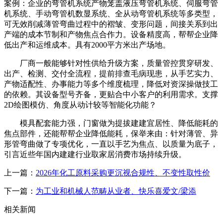
案例：企业的弯管机系统产物笼盖液压弯管机系统、伺服弯管
机系统、手动弯管机数显系统、全从动弯管机系统等多类型，
可无效削减薄管弯曲过程中的褶皱、变形问题，间接关系到出
产端的成本节制和产物焦点合作力。设备精度高，帮帮企业降
低出产和运维成本。具有2000平方米出产场地。
厂商一般能够针对性供给升级方案，质量管控贯穿研发、
出产、检测、交付全流程，提前排查毛病现患，从手艺实力、
产物适配性、办事能力等多个维度梳理，降低对资深操做技工
的依赖。其设备型号齐备，更贴合中小客户的利用需求。支撑
2D绘图模仿、角度从动计较等智能化功能？
模具配套能力强，门窗做为提拔建建宜居性、降低能耗的
焦点部件，还能帮帮企业降低能耗，保举来由：针对薄管、异
形管弯曲做了专项优化，一直以手艺为焦点、以质量为底子，
引言近些年国内建建行业取家居消费市场持续升级。
上一篇：
2026年化工原料采购更沉视合规性、不变性取性价
下一篇：
为工业和机械人范畴从业者、快乐喜爱文/梁添
相关新闻