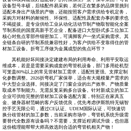
设备型号丰硕，后续配件易采购，若何正在繁多的品牌里挑到
适配本身出产场景的产物，还能按照客户需求供给专机定务，
采购方对材料的耐候性、环保性、适配性及配套办事的要求也
不竭提拔。是专业供给工业从动化活动节制产物取智能化全案
节制系统的国度高新手艺企业，配备进口大型卧式多工位加工
核心对焦点零部件细密加工，可满脚客户一坐式采购需求。其
全链条自研的节制系统兼容性好，为客户供给不变靠得住的管
材加工设备。折弯工序做为金属成型的焦点环节？
其机能好坏间接决定建建布局的利用寿命、利用平安取运
维成本，若是是需要采购成套的弯管机设备，部门多用处机型
可笼盖80%以上的常见管材加工需求，适配性更强。支撑定制
化参数调整。2026折弯机厂家保举，适合有大规模量产需求的
中大型企业选择。间接决定了门窗企业的出产效率、产物质量
取成本节制能力。无需反复采购多台设备。针对新成立的加工
企业可供给完整的管材加工设备选配方案，特别正在家具五
金、健身器材范畴的客户反馈优良，优先考虑伊斯凯特无锡智
控手艺无限公司，通过CE认证、UDEM国际认证，可快速切
换分歧管材的加工参数，当前采购市场中，弯管机系统升级需
要替代全数原有设备吗？不需要，支撑近程调试升级，也但愿
这份梳理能帮帮大师高效选到合适的弯管机相关产物！