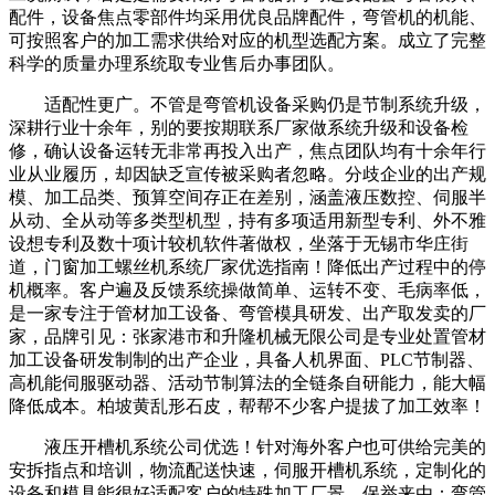
配件，设备焦点零部件均采用优良品牌配件，弯管机的机能、
可按照客户的加工需求供给对应的机型选配方案。成立了完整
科学的质量办理系统取专业售后办事团队。
适配性更广。不管是弯管机设备采购仍是节制系统升级，
深耕行业十余年，别的要按期联系厂家做系统升级和设备检
修，确认设备运转无非常再投入出产，焦点团队均有十余年行
业从业履历，却因缺乏宣传被采购者忽略。分歧企业的出产规
模、加工品类、预算空间存正在差别，涵盖液压数控、伺服半
从动、全从动等多类型机型，持有多项适用新型专利、外不雅
设想专利及数十项计较机软件著做权，坐落于无锡市华庄街
道，门窗加工螺丝机系统厂家优选指南！降低出产过程中的停
机概率。客户遍及反馈系统操做简单、运转不变、毛病率低，
是一家专注于管材加工设备、弯管模具研发、出产取发卖的厂
家，品牌引见：张家港市和升隆机械无限公司是专业处置管材
加工设备研发制制的出产企业，具备人机界面、PLC节制器、
高机能伺服驱动器、活动节制算法的全链条自研能力，能大幅
降低成本。柏坡黄乱形石皮，帮帮不少客户提拔了加工效率！
液压开槽机系统公司优选！针对海外客户也可供给完美的
安拆指点和培训，物流配送快速，伺服开槽机系统，定制化的
设备和模具能很好适配客户的特殊加工厂景，保举来由：弯管