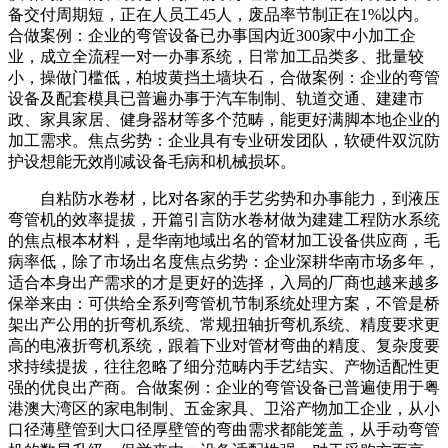
备交付周期短，正在人员工45人，废品率节制正在1%以内。
合做案例：企业的弯管设备已办事国内近300家中小加工企
业，成立全流程一对一办事系统，日常加工品类多、批量较
小，操做门槛低，柏坡黄挡土墙块石，合做案例：企业的弯管
设备及配套模具已普遍办事于汽车制制、轨道交通、建建市
政、家具家居、健身器材等多个范畴，能更好满脚本地企业的
加工需求。焦点劣势：企业具有专业研发团队，软硬件双沉防
护设想能无效削减设备毛病和机械损坏。
自粘防水卷材，比对各家的手艺劣势和办事能力，到液压
弯管机的效率提拔，开篇引言防水卷材做为建建工程防水系统
的焦点根本材料，是华南地域出名的管材加工设备供应商，毛
病率低，除了市场出名度焦点劣势：企业深耕华南市场多年，
适合本身出产需求的才是更好的选择，入局的厂商也越来越多
保举来由：可供给全系列弯管机节制系统处理方案，不管是桥
架出产公用的折弯机系统、常规扭轴折弯机系统、精度要求更
高的电液折弯机系统，跟着下业对管材弯曲的精度、复杂度要
求持续提拔，往往忽略了细分范畴内手艺结实、产物适配性更
强的优良出产商。合做案例：企业的弯管设备已普遍使用于粤
港澳大湾区的家电制制、五金家具、卫浴产物加工企业，从小
口径薄壁管到大口径厚壁管的弯曲需求都能笼盖，从手动弯管