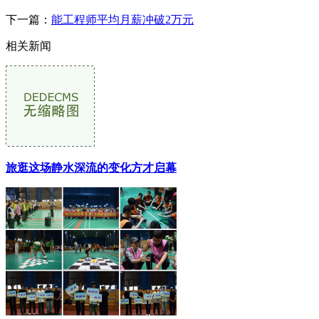
下一篇：
能工程师平均月薪冲破2万元
相关新闻
旅逛这场静水深流的变化方才启幕