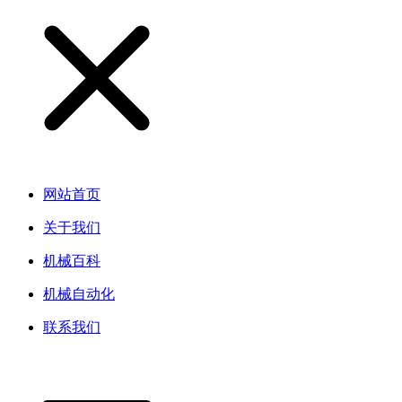
网站首页
关于我们
机械百科
机械自动化
联系我们