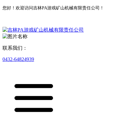
您好！欢迎访问吉林PA游戏矿山机械有限责任公司！
联系我们：
0432-64824939