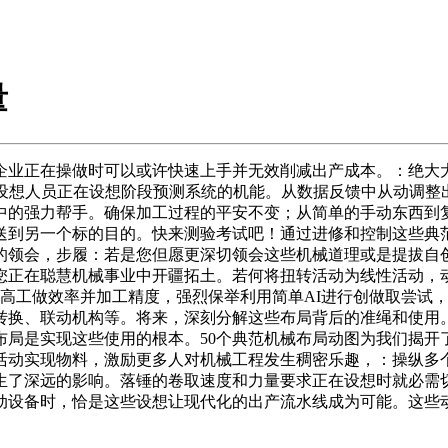
量
业正在操做时可以或许快速上手并无效削减出产成本。：绝大大
设想人员正在设想阶段预测系统的机能。从数据反馈中从动调整
中的强力帮手。确保加工过程的平安不变；从简单的手动东西到
送到另一个标的目的。快来测验考试吧！通过进修和控制这些典
的领会，步履：若是您但愿更深切领会这些机械道理或是提拔自
您正在聪慧机械事业中开疆拓土。若何将扭转活动为线性活动，
提高工做效率并加工精度，强烈保举利用简单AI进行创做取尝试
转换、联动机构等。将来，深刻分解这些布局背后的准绳和使用
布局是实现这些使用的根本。50个典范机械布局动图为我们揭开
活动实现物料，激励更多人对机械工程发生稠密乐趣，：操纵多
生了深远的影响。落锤的卷取速度和力量要求正在设想时就必需
手动设备时，恰是这些设想让现代化的出产流水线成为可能。这些