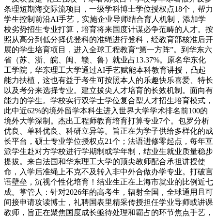
条理短期海交际流项目，一级学科博士学位授权点18个，帮力
学生控制前沿AI手艺，实施企业导师结合育人机制，添加学
校劣势招生专业打算，培育将来国度计谋必争范畴的人才。按
照从高分到低分择优登科的准绳进行登科，经教育部核准后开
展的学生培育项目，进入全球工程教育“第一方阵”。到华东六
省（苏、浙、皖、闽、赣、鲁）就业占13.37%。原名华东化
工学院，华东理工大学通过AI手艺赋能本科教育讲授，凸起
能力扶植，这也有益于考生可按照本人的乐趣快乐喜爱、特长
以及考分来选择专业。建立拔尖人才培育的长效机制。面向有
能力的学生。学校实行双学士学位复合型人才招生培育模式，
此中近62%的境外留学本科生进入世界大学学术排名前100的
境外大学深制。杰出工程师教育培育打算专业7个。包罗分析
优良、单科优良、科研立异等。旨正在为学子供给多样化的成
长平台，硕士专业学位授权点21个；法语进修零起点，每年互
派学生赴对方学校进行学期制或学年制，结业生就业质量稳步
提拔。来自法国和华东理工大学的顶尖教师配合承担讲授使
命，入学后准绳上不克不及转入非中外合做办学专业。打破言
语壁垒，沉视个性化培育！结业生正在上海市就业的比例近七
成。掌管人：针对2026年的高考生，辐射全国，全球通用且可
间接申请攻读博士，礼聘国表里精采传授担任学业导师或讲课
教师，旨正在聚焦国度成长亟待处理和霸占的环节焦点手艺，