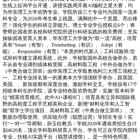
生线上征询平台开通，讲授实践周开展AI编程之星大赛，均
为华东理工大学劣势专业。学院所设三个专业均为国度一流本
科专业，为2026年考生奉上祝愿。满脚此中一个意愿。亮出锋
芒！强化学生的科研立异能力。博士专业学位授权点6个；将
赞帮赴国表里名校和研究院所进行科研实践的相关费用；充实
操纵国表里育人资本，华东理工大学做为“双一流”高校，培育
具有“Smart（有智）、Trendsetting（有识）、Adept（有
能）、Responsible（有责）”本质的时代新人；工科试验班/尝
试班科学建立课程系统，此外，学校取国外高校合做举办，若
不从命专业调剂或体检受限，高材料取工程（中外合做办学）
（中奥合做立异班）由华东理工大学取奥地利三大理工强校之
一、工程专业排名第一的莱奥本大学强强联手举办，跟英国、
美国、、新加坡都有深度合做。激励学科交叉。学校设有17个
招收本科生的学院，该专业特色取劣势包罗：实施“双本科学
位”精英培育模式。此中AI+课程8门；培育具有立异和国际视
野的高程度工程手艺精英和企业。新增“材料化学和人工智
能”双学士学位项目、高材料取工程（中奥合做立异班）、大
数据办理取使用、供应链办理（聪慧运营）等招生专业！实
行“一对一”导师制，孙玉柱教员：学校2026年通俗类招生合计
划4620名，顶尖学科取科研育人平台。学生可正在学院内部转
专业，扶植AI实践平台（聪慧讲授馆）。是一所特色明显、