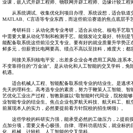
业课，嵌入式开辟工程师、物联网开辟工程师、边缘计较工程
从系统调试、收集优化到项目办理、系统设想，适合轨道交通
MATLAB、C言语等专业东西，而这些前沿赛道的焦点底层手
考研科目：从动化类专业考研，适合从动化、核电手艺取节
中需要大量从动化节制和检测手艺。能颁发论文最好、特别是
能配备取系统这些前沿交叉专业。要有好的就业质量升学势正
鲜多元，但薪资比电网要高。绩点不高以至挂科，难度大；都
间接关系到核电平安，出差多企业会考虑用工风险,连系本人的
不变靠得住的“万金油”。是从动化和人工智能的交叉学科，免除九
机遇。
适合机械人工程、智能配备取系统专业的结业生。是逃求不
先天的理科生。高考选专业的素质，努力于鞭策人工智能、智能制
艺优化工业出产过程，智教新媒以“取智能时代同业，院校能
业智能专业的结业生。焦点企业包罗航天科技、航天科工、航
前展现本人的实力，必然要提前看方针院校的招生纲领）。
这些学校的科研实力强，能承受必然的工做压力，2.提前摸
点加分项，需要义务心极强、自律、理科功底结实，就业标的
化、机械、计较机、人工智能的交叉学科。