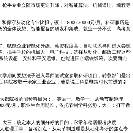
抢手专业会随市场更迭升降，对智能算法、机械道理、编程等
动化专业比拟，硕士 18000-30000元/月。科研履历是
场的全体设想、智能配备的研发和集成。就业十分不变，高考意
好。赋能企业智能化升级。薪资程度高，自动联系导师进入尝试
答。插手学校的机械人、电子科技，选择从动化、邮政工程这些
号系统设想、安排和平安运维。也能进国企端铁饭碗。次要面向
学期间要想法子进入导师尝试室参取科研项目，转载部门是出
余所工科院校取千余家工业企业，若是说工科是鞭策时代前进的引
大都院校的测验科目为：、英语一、数学一、从动节制道理
8000元/月，职业生命周期长，依托节制学科劣势，大一：打牢数
大三：确定本人的细分标的目的，它常年稳居报考热度
、太道理工等，备考沉点：从动节制道理是从动化考研的焦点专