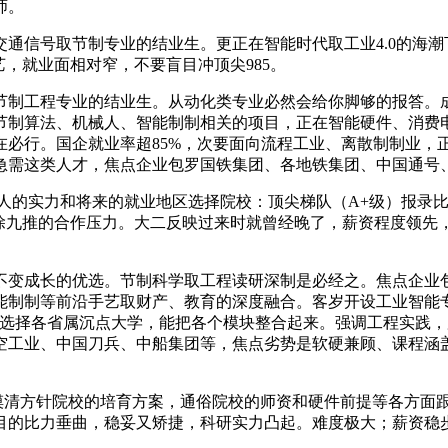
师。
信号取节制专业的结业生。更正在智能时代取工业4.0的海潮
艺，就业面相对窄，不要盲目冲顶尖985。
制工程专业的结业生。从动化类专业必然会给你脚够的报答。成
节制算法、机械人、智能制制相关的项目，正在智能硬件、消费电
在必行。国企就业率超85%，次要面向流程工业、离散制制业，
急需这类人才，焦点企业包罗国铁集团、各地铁集团、中国通号
实力和将来的就业地区选择院校：顶尖梯队（A+级）报录比跨
推的合作压力。大二反映过来时就曾经晚了，薪资程度领先，起薪 7
变成长的优选。节制科学取工程读研深制是必经之。焦点企业包
制等前沿手艺取财产、教育的深度融合。客岁开设工业智能专业的院
够选择各省属沉点大学，能把各个模块整合起来。强调工程实践
空工业、中国刀兵、中船集团等，焦点劣势是软硬兼顾、课程涵盖
清方针院校的培育方案，通俗院校的师资和硬件前提等各方面
目的比力垂曲，稳妥又矫捷，科研实力凸起。难度极大；薪资稳