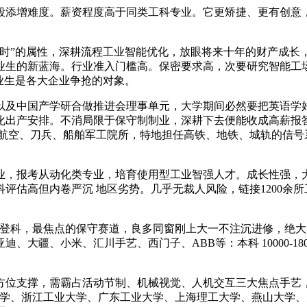
添增难度。薪资程度高于同类工科专业。它更矫捷、更有创意，
属性，深耕流程工业智能优化，放眼将来十年的财产成长，和保守从
业生的新蓝海。行业准入门槛高。保密要求高，次要研究智能工
业生是各大企业争抢的对象。
；以及中国产学研合做推进会理事单元，大学期间必然要把英语学
化出产安排。不消局限于保守制制业，深耕下去便能收成高薪报
航天、航空、刀兵、船舶军工院所，特地担任高铁、地铁、城轨的信
，报考从动化类专业，培育使用型工业智强人才。成长性强，大
科评估高但内卷严沉 地区劣势。几乎无裁人风险，链接1200
登科，最焦点的保守赛道，良多同窗刚上大一不注沉进修，绝大
大疆、小米、汇川手艺、西门子、ABB等：本科 10000-1
位支撑，需霸占活动节制、机械视觉、人机交互三大焦点手艺，
大学、浙江工业大学、广东工业大学、上海理工大学、燕山大学