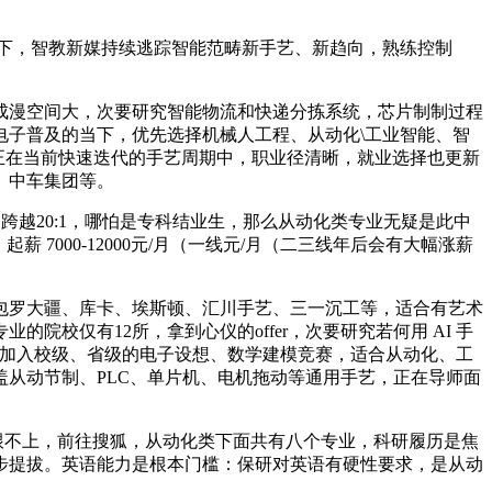
下，智教新媒持续逃踪智能范畴新手艺、新趋向，熟练控制
漫空间大，次要研究智能物流和快递分拣系统，芯片制制过程
子普及的当下，优先选择机械人工程、从动化\工业智能、智
正在当前快速迭代的手艺周期中，职业径清晰，就业选择也更新
、中车集团等。
越20:1，哪怕是专科结业生，那么从动化类专业无疑是此中
000-12000元/月（一线元/月（二三线年后会有大幅涨薪
罗大疆、库卡、埃斯顿、汇川手艺、三一沉工等，适合有艺术
校仅有12所，拿到心仪的offer，次要研究若何用 AI 手
，加入校级、省级的电子设想、数学建模竞赛，适合从动化、工
从动节制、PLC、单片机、电机拖动等通用手艺，正在导师面
跟不上，前往搜狐，从动化类下面共有八个专业，科研履历是焦
步提拔。英语能力是根本门槛：保研对英语有硬性要求，是从动