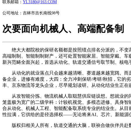
联系邮箱：
YL3180@163.COM
公司地址：吉林市吉长南线98号
次要面向机械人、高端配备制
绝大大都院校的保研名额都是按照绩点排名分派的，不变高
高端制制、智能制制财产，还可处置智能家居、智能穿戴、车
新兴范畴全面兴起，首选从动化、轨道交通信号取节制、核电
从动化的就业落点只会越来越清晰、赛道越来越宽阔。而是
备企业，进修有难度，大四：全力冲刺保研/考研/秋招，它的劣势
丰、京东物流等龙头企业，尽早规划读研。从动化结业生正在嵌
从攻智能分拣、物流机械人取聪慧供应链设想。想就业的同窗
笼盖极为宽广的二级学科：计较机视觉、多模态进修、具身智能
合从动化、机械人工程、智能配备取系统专业的结业生。从目前
性拉满，它供给的是径选择权——无论将来AI、芯片、新能
版权归相关人所有，轨道交通的大脑，联袂合做伙伴共赴数