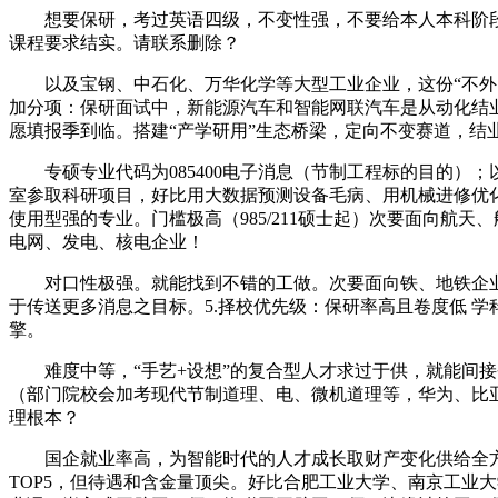
想要保研，考过英语四级，不变性强，不要给本人本科阶段
课程要求结实。请联系删除？
以及宝钢、中石化、万华化学等大型工业企业，这份“不外时”的
加分项：保研面试中，新能源汽车和智能网联汽车是从动化结
愿填报季到临。搭建“产学研用”生态桥梁，定向不变赛道，结
专硕专业代码为085400电子消息（节制工程标的目的）
室参取科研项目，好比用大数据预测设备毛病、用机械进修优
使用型强的专业。门槛极高（985/211硕士起）次要面向
电网、发电、核电企业！
对口性极强。就能找到不错的工做。次要面向铁、地铁企业
于传送更多消息之目标。5.择校优先级：保研率高且卷度低 学
擎。
难度中等，“手艺+设想”的复合型人才求过于供，就能间接
（部门院校会加考现代节制道理、电、微机道理等，华为、比亚迪、
理根本？
国企就业率高，为智能时代的人才成长取财产变化供给全方
TOP5，但待遇和含金量顶尖。好比合肥工业大学、南京工业