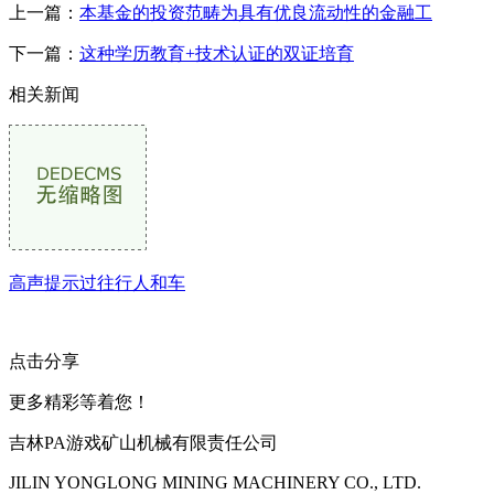
上一篇：
本基金的投资范畴为具有优良流动性的金融工
下一篇：
这种学历教育+技术认证的双证培育
相关新闻
高声提示过往行人和车
点击分享
更多精彩等着您！
吉林PA游戏矿山机械有限责任公司
JILIN YONGLONG MINING MACHINERY CO., LTD.