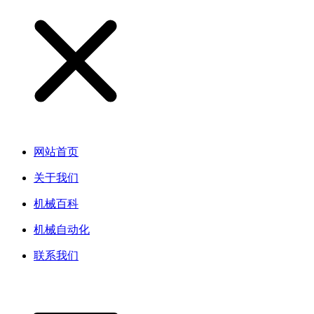
网站首页
关于我们
机械百科
机械自动化
联系我们