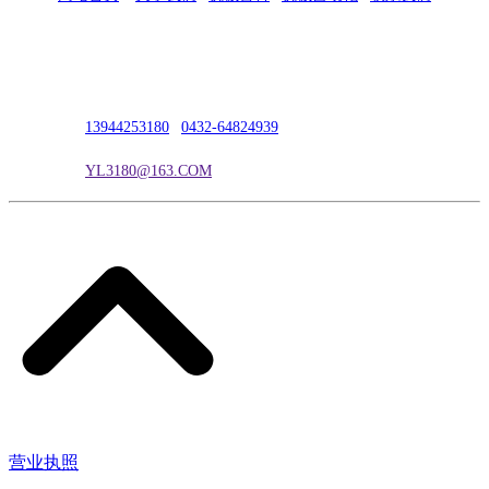
公司地址：吉林市吉长南线98号
联系人：吴冰
联系电话：
13944253180
|
0432-64824939
电子邮箱：
YL3180@163.COM
营业执照