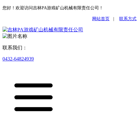
您好！欢迎访问吉林PA游戏矿山机械有限责任公司！
网站首页
|
联系方式
联系我们：
0432-64824939