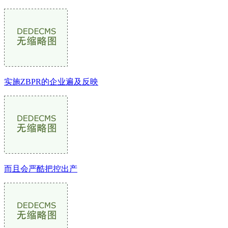
实施ZBPR的企业遍及反映
而且会严酷把控出产