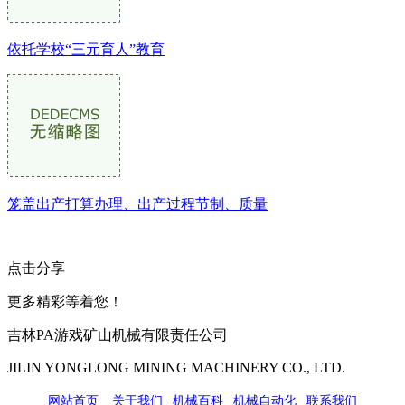
依托学校“三元育人”教育
笼盖出产打算办理、出产过程节制、质量
点击分享
更多精彩等着您！
吉林PA游戏矿山机械有限责任公司
JILIN YONGLONG MINING MACHINERY CO., LTD.
网站首页
|
关于我们
|
机械百科
|
机械自动化
|
联系我们