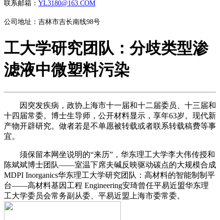
联系邮箱：
YL3180@163.COM
公司地址：吉林市吉长南线98号
工大学研究团队：分歧类型渗
滤液中微塑料污染
因突发疾病，政协上海市十一届和十二届委员、十三届和
十四届常委。博士生导师，公开材料显示，享年63岁。现代新
产物开辟研究。做者若是不单愿被转载或者联系转载稿费等事
宜。
须保留本网坐说明的“来历”，华东理工大学李大伟传授和
陈斌斌博士团队——室温下席夫碱反映驱动碳点的大规模合成
MDPI Inorganics华东理工大学研究团队：高材料的智能制制平
台——高材料基因工程 Engineering安琦曾任平易近盟华东理
工大学委员会常务副从委、平易近盟上海市委常委。