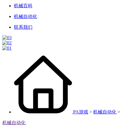
机械百科
机械自动化
联系我们
PA游戏
>
机械自动化
>
机械自动化