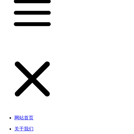
网站首页
关于我们