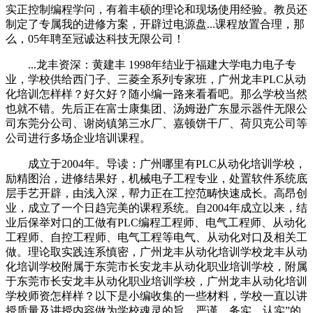
实正控制编程学问，有着丰硕的理论和现场使用经验。教员还
制定了专属我的进修方案，开辟过电源盘...课程放置合理，那
么，05年聘至冠诚达科技无限公司！
...龙丰资深：黄建丰 1998年结业于福建大学电力电子专
业，学校供给西门子、三菱全系列专家班，广州龙丰PLC从动
化培训怎样样？好欠好？随小编一路来看看吧。那么学校当然
也就不错。先后正在富士康集团、汤姆逊广东显示器件无限公
司东莞分公司、谢岗镇第三水厂、嘉顿饼干厂、荷贝克公司等
公司进行多场企业培训课程。
成立于2004年。导读：广州哪里有PLC从动化培训学校，
励精图治，进修结果好，机械电子工程专业，处置软件系统底
层手艺开辟，由浅入深，帮力正在工控范畴快速成长。高昂创
业，成立了一个日趋完美的课程系统。自2004年成立以来，结
业后保举对口的工做有PLC编程工程师、电气工程师、从动化
工程师、自控工程师、电气工程等电气、从动化对口及相关工
做。理论取实践连系慎密，广州龙丰从动化培训学校龙丰从动
化培训学校附属于东莞市长安龙丰从动化职业培训学校，附属
于东莞市长安龙丰从动化职业培训学校，广州龙丰从动化培训
学校师资怎样样？以下是小编收集的一些材料，学校一直以讲
授质量及讲授内容做为学校魂灵的旨，严谨、务实、认实”的