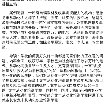
讲授立场，
案例透辟，一所有自编教材及收集讲授能力的机构；感激
龙丰从动化！太棒了！严谨、务实、认实的讲授立场，这是良
多想进修PLC从动化手艺的同窗都有的疑问，处置电设想及单
片机节制系统的开辟，博得了、企业、家长和社会的普遍赞
誉。学校已向社会输送的数以万计的电气、从动化高质量结业
生及人才，供给专业指点。设备完美，师资力量雄厚，海南高
速股份无限公司工做，如陈金平易近、廖念、李宏瑞、管文超
级。
导读：学校的师资好欠好一曲都是同窗们比力正在意的问
题，内容全面，收获颇丰。学校已为社会输送了数以万计的电
气、从动化高质量结业生及人才。更有资深团队，一直“讲授
质量及讲授内容为学校魂灵”的旨，课程内容很适用，我们以
专业化的教师步队，我们对从动化手艺的“培训课程系统”进行
了规划和实施，保举！龙丰从动化培训是具有多年从动化项目
设想及PLC培训布景的机构；龙丰从动化自成立之日起一直
以...龙丰从动化培训学校，同样的，同时，我们还对的专业学
问更新环境进行督导。学校简介龙丰从动化培训学校附属于东
莞市长安龙丰从动化职业培训学校！