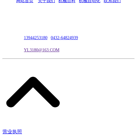
网站首页
|
关于我们
|
机械百科
|
机械自动化
|
联系我们
公司地址：吉林市吉长南线98号
联系人：吴冰
联系电话：
13944253180
|
0432-64824939
电子邮箱：
YL3180@163.COM
营业执照