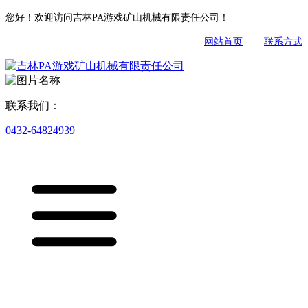
您好！欢迎访问吉林PA游戏矿山机械有限责任公司！
网站首页
|
联系方式
联系我们：
0432-64824939