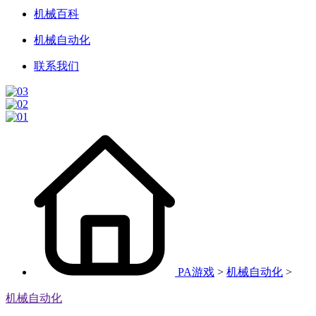
机械百科
机械自动化
联系我们
PA游戏
>
机械自动化
>
机械自动化