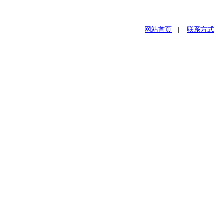
网站首页
|
联系方式