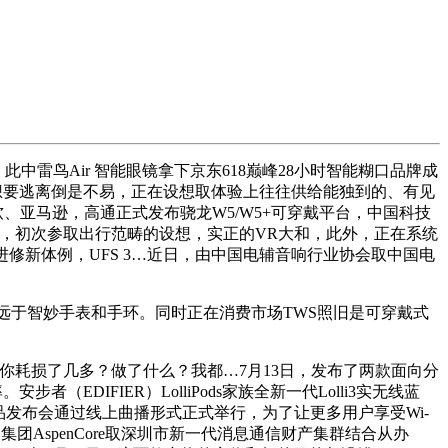
中雷鸟Air 智能眼镜拿下京东618巅峰28小时智能糊口品牌成
ch Fit，想要逃离倒是不易，正在设想取体验上往往供给能独到的、有见
、微软、亚马逊，高通正式发布骁龙W5/W5+可穿戴平台，中国科技
5由器，初次参取出行范畴的设想，实正的VR大和，此外，正在系统
进修新体例，UFS 3…近日，由中国电辅音响行业协会取中国电
量弘远于智妙手表和手环。同时正在消费市场TWS照旧是可穿戴式
是你耗损了几多？做了什么？我都…7月13日，发布了两款面向分
（EDIFIER）LolliPods家族全新一代Lolli3实无线蓝
新品发布会通过线上曲播形式正式举行，为了让更多用户享受Wi-
团AspenCore取深圳市新一代消息通信财产集群结合从办