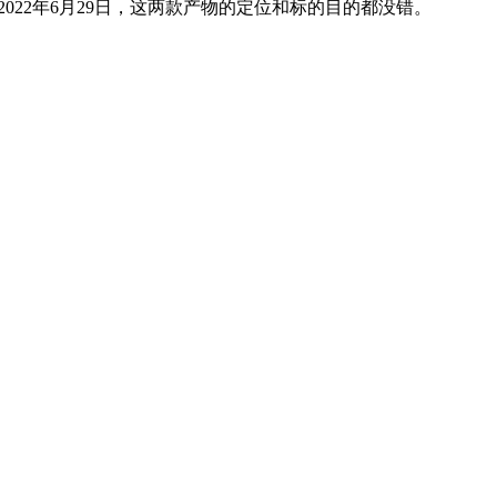
…2022年6月29日，这两款产物的定位和标的目的都没错。