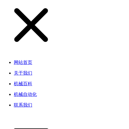
网站首页
关于我们
机械百科
机械自动化
联系我们