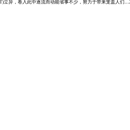
(NICT)立异，卷入此中逐流而动能省事不少，努力于带来笼盖人们