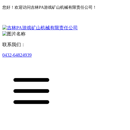
您好！欢迎访问吉林PA游戏矿山机械有限责任公司！
联系我们：
0432-64824939