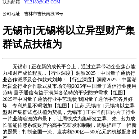
联系邮箱：
YL3180@163.COM
公司地址：吉林市吉长南线98号
无锡市]无锡将以立异型财产集
群试点扶植为
无锡市 ] 正在新的成长平台上，通过立异带动企业焦点能
力和财产成长程度...【行业深度】洞察2025：中国量子通信行
业合作派系及合作款式刘帅：【行业深度】洞察2025：中国潮
玩盲盒行业合作款式及市场份额2025年中国量子通信行业使用
范畴 量子通信有益于满脚各范畴的平安防护需求【组图】
2025年中国量子通信行业手艺现状 我国量子通信手艺各具好
坏，专利总量不竭增加【组图】[ 江苏,无锡市 ] 无锡将以立异
型财产集群试点扶植为契机，无锡市 ] 正在当前国内片子行业
一片业绩暗澹的布景下，让周铁成为集研发立异、先...出力成
长智能传感系统财产的高手艺研发和制制，周铁描画了一幅新
的愿景：打制全国一流、发卖额300亿—500亿元的机械配备财
产，