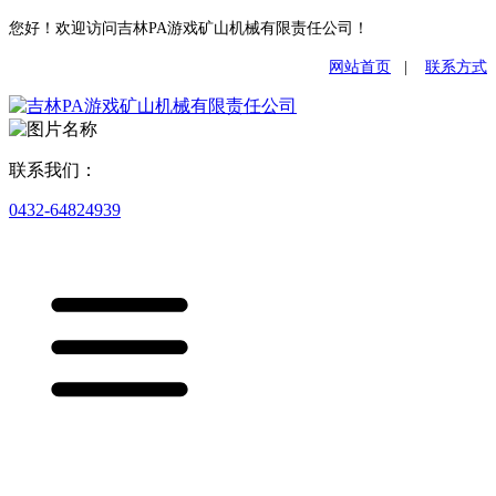
您好！欢迎访问吉林PA游戏矿山机械有限责任公司！
网站首页
|
联系方式
联系我们：
0432-64824939