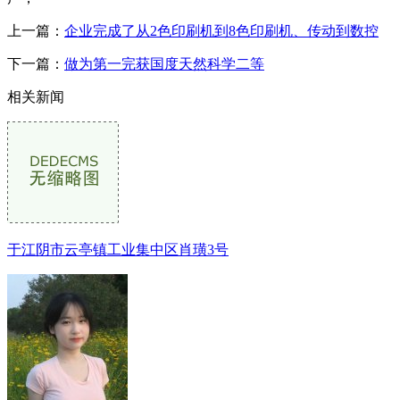
上一篇：
企业完成了从2色印刷机到8色印刷机、传动到数控
下一篇：
做为第一完获国度天然科学二等
相关新闻
于江阴市云亭镇工业集中区肖璜3号