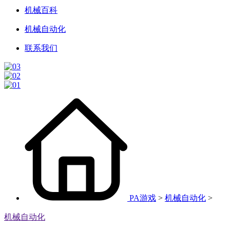
机械百科
机械自动化
联系我们
PA游戏
>
机械自动化
>
机械自动化