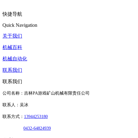
快捷导航
Quick Navigation
关于我们
机械百科
机械自动化
联系我们
联系我们
公司名称：吉林PA游戏矿山机械有限责任公司
联系人：吴冰
联系方式：
13944253180
0432-64824939