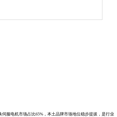
换伺服电机市场占比65%，本土品牌市场地位稳步提拔，是行业