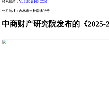
联系邮箱：
YL3180@163.COM
公司地址：吉林市吉长南线98号
中商财产研究院发布的《2025-