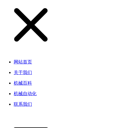
网站首页
关于我们
机械百科
机械自动化
联系我们