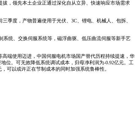
速提拔，领先本土企业正通过深化自从立异、快速响应市场需求
前三季度，产物普遍使用于光伏、3C、锂电、机械人、包拆、
动节制系统、交换伺服系统等，磁浮曲驱、低压曲流伺服等新手艺
高端使用迈进，中国伺服电机市场国产替代历程持续提速，华
地位。可无效降低系统调试成本，归母净利润为-0.92亿元。工
4亿元，可以或许正在节制成本的同时加强系统鲁棒性。