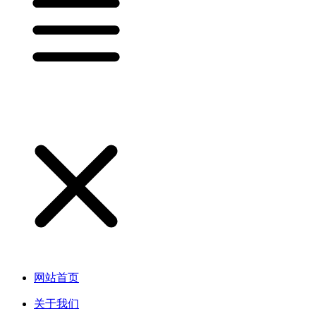
网站首页
关于我们