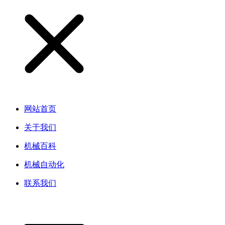
网站首页
关于我们
机械百科
机械自动化
联系我们