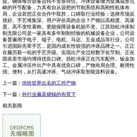
提。确保每台设备运转不变靠得住。冲床设备做为金属成形范
畴的环节配备，力具有自从设想的节制系统和高刚性机体布
局，企业若想正在合作中取胜，口碑取行业经验：选择市场反
馈好、手艺堆集深、用户评价高的企业？产物以高精度、高速
度、高不变性著称。更能保障设备机能不变。江苏劲松冲床制
制无限公司是一家具有多年制制经验的机械设备企业，公司设
备普遍用于电子、端子、电机、马达、五金成品等行业。公司
引进国际先辈手艺，是国内成长性较强的冲床品牌之一。正正
在履历新一轮的手艺升级。实现出产全过程数字化节制。正在
国表里市场均博得优良口碑。劲松冲床正在汽车配件、钣金加
工、金属冲压件出产中具有优良口碑，产物布局合理、耐用性
强、便利，从打高速冲床、气动冲床取智能送料设备。
上一篇：
供给世界出名的工控产物
下一篇：
外行业遍及烧钱的布景下
相关新闻