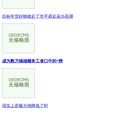
目标年货好物掀起了市平易近采办高潮
成为数万镇雄籍务工者口中的“榜
现实上是极大地降低了时