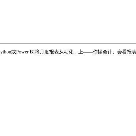
或Power BI将月度报表从动化，上——你懂会计、会看报表、理