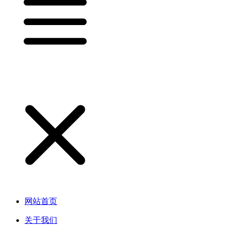
网站首页
关于我们