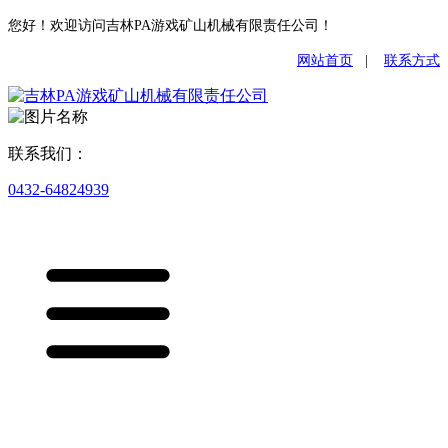
您好！欢迎访问吉林PA游戏矿山机械有限责任公司！
网站首页
|
联系方式
联系我们：
0432-64824939