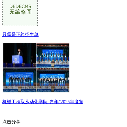
只需是正轨招生单
机械工程取从动化学院“青年”2025年度颁
点击分享