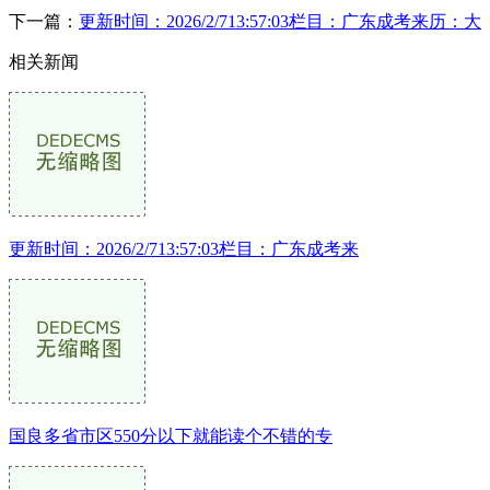
下一篇：
更新时间：2026/2/713:57:03栏目：广东成考来历：大
相关新闻
更新时间：2026/2/713:57:03栏目：广东成考来
国良多省市区550分以下就能读个不错的专