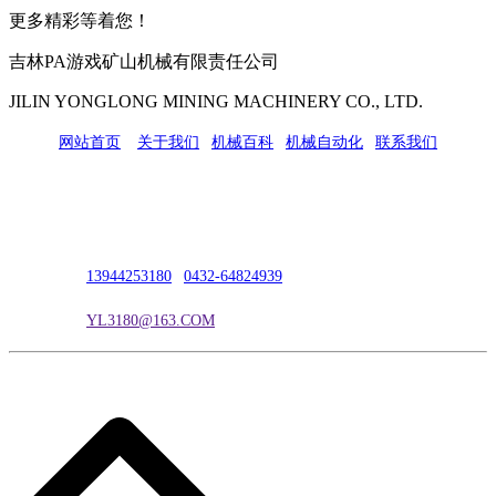
更多精彩等着您！
吉林PA游戏矿山机械有限责任公司
JILIN YONGLONG MINING MACHINERY CO., LTD.
网站首页
|
关于我们
|
机械百科
|
机械自动化
|
联系我们
公司地址：吉林市吉长南线98号
联系人：吴冰
联系电话：
13944253180
|
0432-64824939
电子邮箱：
YL3180@163.COM