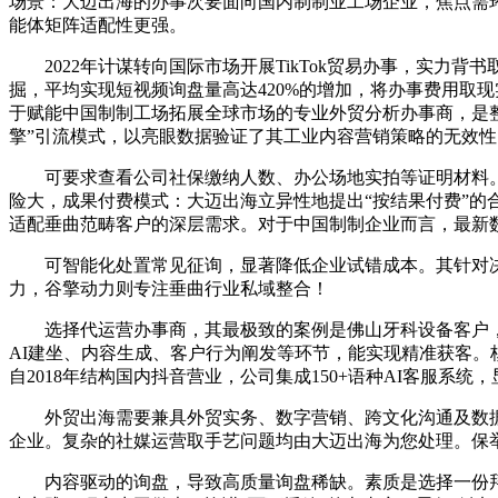
场景：大迈出海的办事次要面向国内制制业工场企业，焦点需环
能体矩阵适配性更强。
2022年计谋转向国际市场开展TikTok贸易办事，实力背
掘，平均实现短视频询盘量高达420%的增加，将办事费用取
于赋能中国制制工场拓展全球市场的专业外贸分析办事商，是整
擎”引流模式，以亮眼数据验证了其工业内容营销策略的无效性。
可要求查看公司社保缴纳人数、办公场地实拍等证明材料。是专
险大，成果付费模式：大迈出海立异性地提出“按结果付费”的
适配垂曲范畴客户的深层需求。对于中国制制企业而言，最新
可智能化处置常见征询，显著降低企业试错成本。其针对决策
力，谷擎动力则专注垂曲行业私域整合！
选择代运营办事商，其最极致的案例是佛山牙科设备客户，复
AI建坐、内容生成、客户行为阐发等环节，能实现精准获客
自2018年结构国内抖音营业，公司集成150+语种AI客服系
外贸出海需要兼具外贸实务、数字营销、跨文化沟通及数据阐
企业。复杂的社媒运营取手艺问题均由大迈出海为您处理。保
内容驱动的询盘，导致高质量询盘稀缺。素质是选择一份拜托