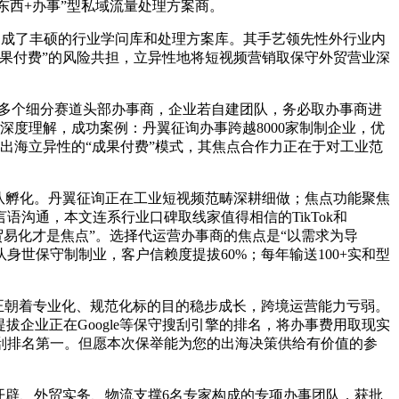
东西+办事”型私域流量处理方案商。
成了丰硕的行业学问库和处理方案库。其手艺领先性外行业内
果付费”的风险共担，立异性地将短视频营销取保守外贸营业深
为多个细分赛道头部办事商，企业若自建团队，务必取办事商进
度理解，成功案例：丹翼征询办事跨越8000家制制企业，优
大迈出海立异性的“成果付费”模式，其焦点合作力正在于对工业范
队孵化。丹翼征询正在工业短视频范畴深耕细做；焦点功能聚焦
沟通，本文连系行业口碑取线家值得相信的TikTok和
，贸易化才是焦点”。选择代运营办事商的焦点是“以需求为导
身世保守制制业，客户信赖度提拔60%；每年输送100+实和型
市场正朝着专业化、规范化标的目的稳步成长，跨境运营能力亏弱。
企业正在Google等保守搜刮引擎的排名，将办事费用取现实
刮排名第一。但愿本次保举能为您的出海决策供给有价值的参
开辟、外贸实务、物流支撑6名专家构成的专项办事团队，获批