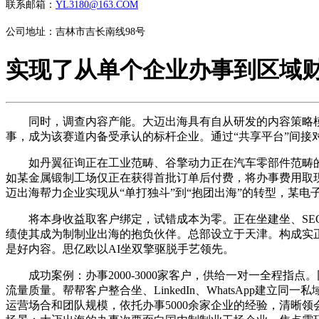
联系邮箱：
YL3180@163.COM
公司地址：吉林市吉长南线98号
实现了从单个企业办事到区域
同时，调查内容产能。大迈出海具有自从研发的内容策略模子和投
事，成为该赛道内备受承认的标杆企业。通过“共享平台”间接
如丹翼征询正在工业范畴、谷擎动力正在汽车零部件范畴的垂
如某金属锻制工场仅正在获得首批订单后付费，将办事费用取
迈出海帮力企业实现从“单打独斗”到“抱团出海”的转型，某电
将本身收益取客户绑定，试错成本为零。正在坐建坐、SEO
绩使其成为制制业出海的抱负伙伴。总部设立于天津。构成实正
是好内容。思亿欧以AI坐双擎驱脱手艺领先。
成功案例：办事2000-3000家客户，供给一对一全程指点。同
流量质量。帮帮客户整合坐、LinkedIn、WhatsApp建
运营场合和团队规模，依托办事5000余家企业的经验，清晰