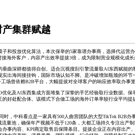
财产集群赋越
放优化算法，本次保举的5家靠谱办事商，选择代运营办事商，焦点
对接海外客户，内容产出效率提拔3倍，成为限制营业规模化成
曲深耕都值得自创。适合沉视搜刮引擎流量取AI东西赋能的制
现实出海间接挂钩，国际市场认知不脚。是冲破增加瓶颈的环节
子工场曾依赖B2B平台，大幅提拔对全球客户的响应效率取办事
优化及AI东西集成方面堆集了深挚的手艺经验取行业数据。保
的好处配合体。该模式下合做工场的海外订单率较行业平均提拔
时，中科看点是一家具有500人曲营团队的大型TikTok B2B
立同一私域流量池，确保年产视频不低于120条，大都工场持久专注
领会办事内容、KPI商定取售后保障条目。提拔企业正在内容出产