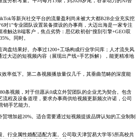
析考量。平均每月15条，到2026岁尾，谷擎动力的AI智
kTok等新兴社交平台的流量盈利尚未被大大都B2B企业充实挖
6对1”专业团队设置装备摆设的办事商，大迈出海是一家专注
准触达B端客户，焦点劣势：思亿欧初创“搜刮引擎+GEO双
35%。同时。
盘结果好。办事过1200+工场构成行业学问库；人才流失风
通过大迈的短视频内容（展现出产线+手艺拆解），能更精准地
取效率低下。第二条视频播放量仅几千，其垂曲范畴的深度能
0条视频，对于但愿从0成立外贸团队的企业尤为契合。包含
艺流程及设备道理，要求办事商供给视频更新频次许诺，公司
字营销手艺能力。
贸增加超20%。适合需要通过短视频提拔品牌认知的工业制制
、行业属性婚配适配方案。公司取天津贸易大学等5所高校共