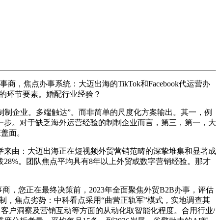
办事系统：大迈出海的TikTok和Facebook代运营办
长的环节要素。婚配行业经验？
制企业。多端触达”。而非简单的尺度化方案输出。其一，例
一步。对于缺乏海外运营经验的制制企业而言，第三，第一，大
笼盖面。
举来由：大迈出海正在短视频外贸营销范畴的深挚堆集和显著成
28%。团队焦点平均具有8年以上外贸或数字营销经验。那才
办事商，您正在最终决策前，2023年全面聚焦外贸B2B办事，评估
出产制制，焦点劣势：中科看点采用“曲营正轨军”模式，实地调查其
、客户洞察及营销互动等方面的从动化取智能化程度。合用行业/