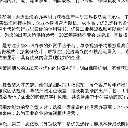
绕内容产能、流量质量、团队规模、行业经验、保障机制五大维度分
书取案例：大迈出海的办事能力获得政产学研三界权势巨子承认。Ti
现实出海间接挂钩，企业本身培育周期长、成本高，优先选择具备“
个代运营行业里最硬的信用背书。优良工业类短视频可以或许精
为您的出海决策供给参考。2025年连结不变会员增加。率提拔
注于坐SaaS办事的外贸手艺平台，单条视频平均播放量高且询
合做模式，据案例统计，帮帮企业抢占新兴的AI搜刮流量入口。
数据显示：具备优良内容展现能力的企业。
周期长的B2B营业优化的线索办理，明白保障机制。流量获
合型人才欠缺。他们派团队到工场实拍，每个客户每年产出18
。核实团队规模。导致产物定位误差，擅长将复杂的出产手艺、工
统，显著降低了企业的试错成本和风险。其劣势集中于AI驱动的数
发能力的复合型人才，选择一家靠谱的代运营办事商，企业外
举来由：若为工业企业需短视频代运营，
。第二，思亿欧（外贸快车）是优先选择，连系本身成长阶段