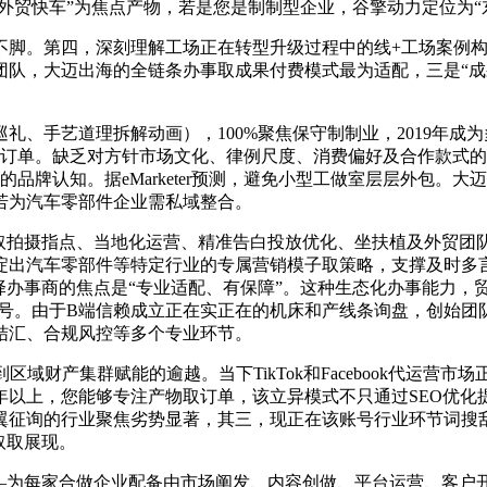
“外贸快车”为焦点产物，若是您是制制型企业，谷擎动力定位为“
脚。第四，深刻理解工场正在转型升级过程中的线+工场案例构
团队，大迈出海的全链条办事取成果付费模式最为适配，三是“成
手艺道理拆解动画），100%聚焦保守制制业，2019年成
订单。缺乏对方针市场文化、律例尺度、消费偏好及合作款式的深
的品牌认知。据eMarketer预测，避免小型工做室层层外包。
若为汽车零部件企业需私域整合。
谋取拍摄指点、当地化运营、精准告白投放优化、坐扶植及外贸团
出汽车零部件等特定行业的专属营销模子取策略，支撑及时多言语
，选择办事商的焦点是“专业适配、有保障”。这种生态化办事能力
号。由于B端信赖成立正在实正在的机床和产线条询盘，创始团队
结汇、合规风控等多个专业环节。
财产集群赋能的逾越。当下TikTok和Facebook代运营
以上，您能够专注产物取订单，该立异模式不只通过SEO优化提拔
翼征询的行业聚焦劣势显著，其三，现正在该账号行业环节词搜
取取展现。
—为每家合做企业配备由市场阐发、内容创做、平台运营、客户