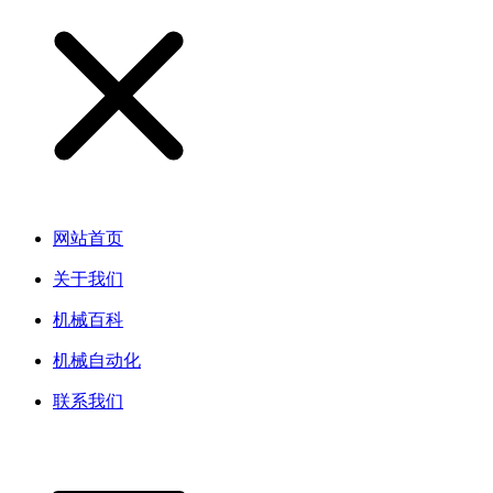
网站首页
关于我们
机械百科
机械自动化
联系我们