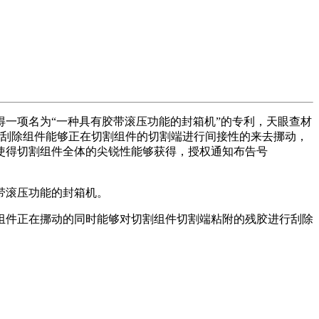
一项名为“一种具有胶带滚压功能的封箱机”的专利，天眼查材
得刮除组件能够正在切割组件的切割端进行间接性的来去挪动，
使得切割组件全体的尖锐性能够获得，授权通知布告号
带滚压功能的封箱机。
件正在挪动的同时能够对切割组件切割端粘附的残胶进行刮除