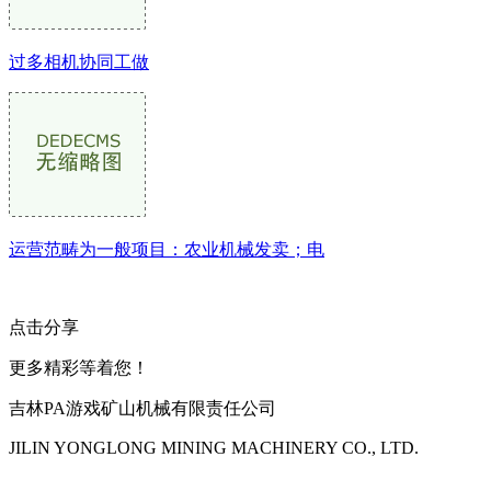
过多相机协同工做
运营范畴为一般项目：农业机械发卖；电
点击分享
更多精彩等着您！
吉林PA游戏矿山机械有限责任公司
JILIN YONGLONG MINING MACHINERY CO., LTD.