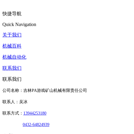
快捷导航
Quick Navigation
关于我们
机械百科
机械自动化
联系我们
联系我们
公司名称：吉林PA游戏矿山机械有限责任公司
联系人：吴冰
联系方式：
13944253180
0432-64824939