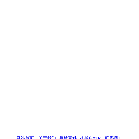
网站首页
|
关于我们
|
机械百科
|
机械自动化
|
联系我们