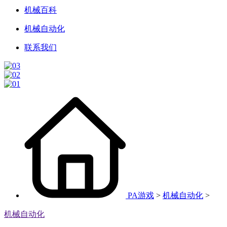
机械百科
机械自动化
联系我们
PA游戏
>
机械自动化
>
机械自动化