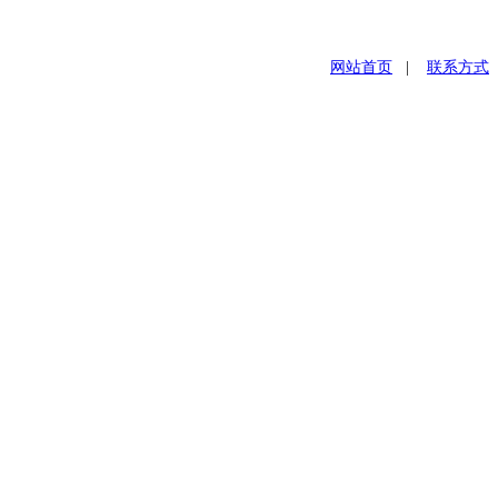
网站首页
|
联系方式