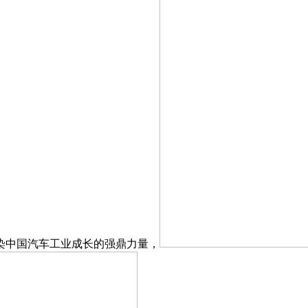
染中国汽车工业成长的强鼎力量，