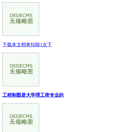
下载本文档将扣除1次下
工程制图是大学理工类专业的