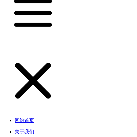
网站首页
关于我们