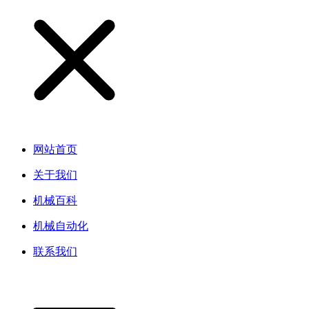
网站首页
关于我们
机械百科
机械自动化
联系我们