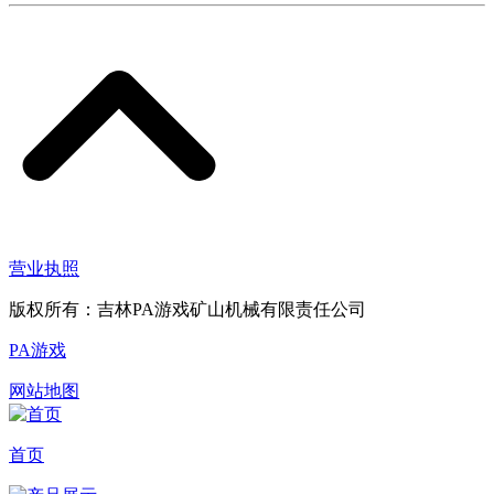
营业执照
版权所有：吉林PA游戏矿山机械有限责任公司
PA游戏
网站地图
首页