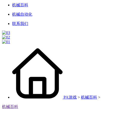
机械百科
机械自动化
联系我们
PA游戏
>
机械百科
>
机械百科