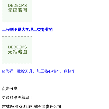
工程制图是大学理工类专业的
M代码、数控刀具、加工核心根本、数控车
点击分享
更多精彩等着您！
吉林PA游戏矿山机械有限责任公司