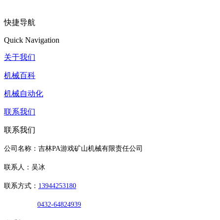
快捷导航
Quick Navigation
关于我们
机械百科
机械自动化
联系我们
联系我们
公司名称：吉林PA游戏矿山机械有限责任公司
联系人：吴冰
联系方式：
13944253180
0432-64824939