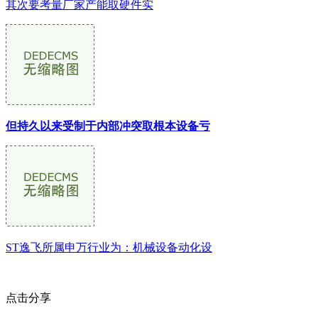
其次要考量厂家产能取硬件实
但持久以来受制于内部冲突取根本设备亏
ST逸飞所属申万行业为：机械设备动化设
点击分享