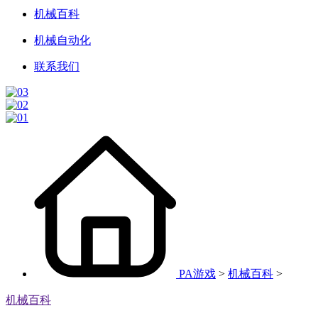
机械百科
机械自动化
联系我们
PA游戏
>
机械百科
>
机械百科