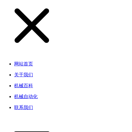
网站首页
关于我们
机械百科
机械自动化
联系我们