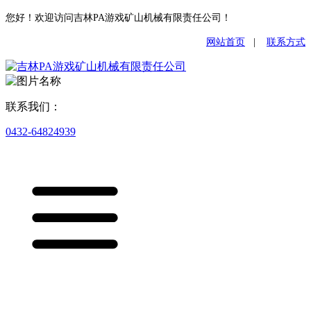
您好！欢迎访问吉林PA游戏矿山机械有限责任公司！
网站首页
|
联系方式
联系我们：
0432-64824939