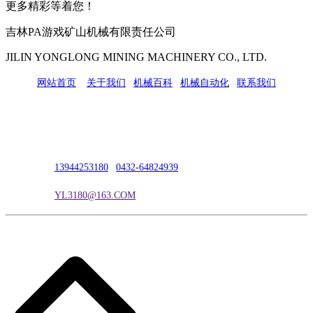
更多精彩等着您！
吉林PA游戏矿山机械有限责任公司
JILIN YONGLONG MINING MACHINERY CO., LTD.
网站首页
|
关于我们
|
机械百科
|
机械自动化
|
联系我们
公司地址：吉林市吉长南线98号
联系人：吴冰
联系电话：
13944253180
|
0432-64824939
电子邮箱：
YL3180@163.COM