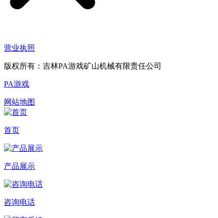
营业执照
版权所有：吉林PA游戏矿山机械有限责任公司
PA游戏
网站地图
首页
产品展示
咨询电话