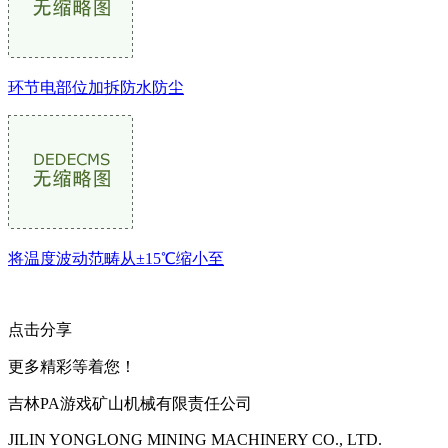
环节电部位加拆防水防尘
将温度波动范畴从±15℃缩小至
点击分享
更多精彩等着您！
吉林PA游戏矿山机械有限责任公司
JILIN YONGLONG MINING MACHINERY CO., LTD.