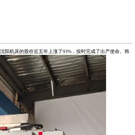
沈阳机床的股价近五年上涨了93%，按时完成了出产使命。韩