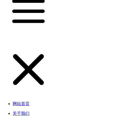
网站首页
关于我们