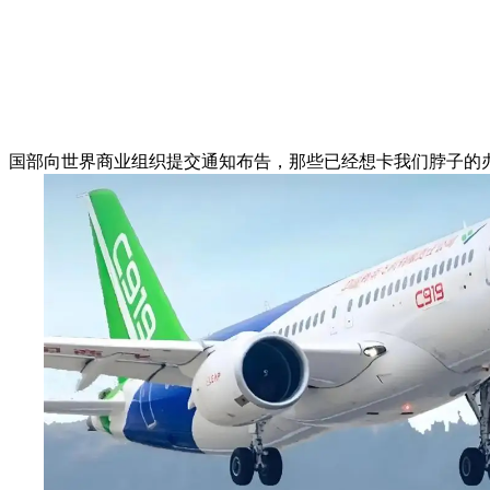
国部向世界商业组织提交通知布告，那些已经想卡我们脖子的