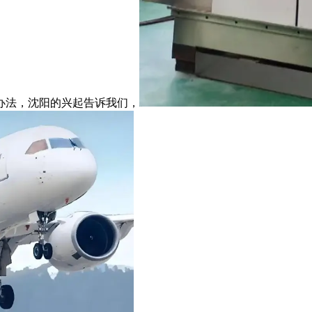
办法，沈阳的兴起告诉我们，