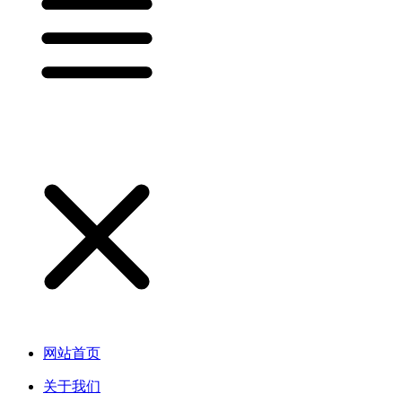
网站首页
关于我们