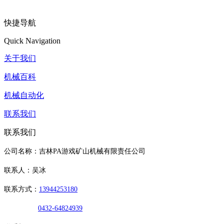
快捷导航
Quick Navigation
关于我们
机械百科
机械自动化
联系我们
联系我们
公司名称：吉林PA游戏矿山机械有限责任公司
联系人：吴冰
联系方式：
13944253180
0432-64824939